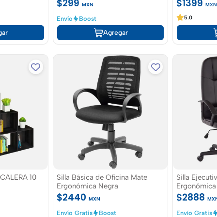
CM
$299
$1399
MXN
MX
5.0
Envío
Boost
gar
Agregar
CALERA 10
Silla Básica de Oficina Mate
Silla Ejecut
Ergonómica Negra
Ergonómica
$2440
$2888
MXN
MX
Envío Gratis
Boost
Envío Gratis