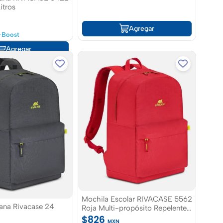
itros
Agregar
Boost
Agregar
Mochila Escolar RIVACASE 5562
ana Rivacase 24
Roja Multi-propósito Repelente
Al Agua
$826
MXN