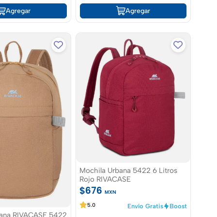
Agregar
Agregar
Mochila Urbana 5422 6 Litros
Rojo RIVACASE
$676
MXN
5.0
Envío Gratis
Boost
na RIVACASE 5422