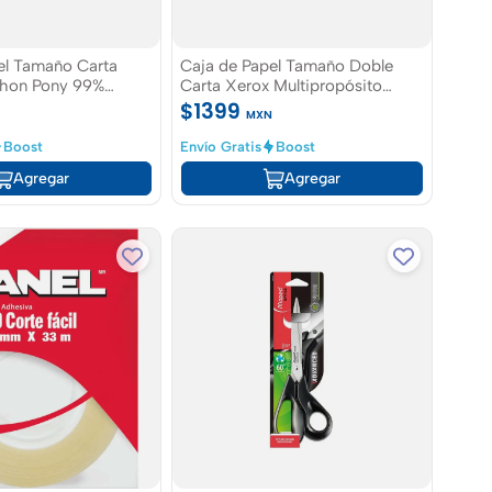
el Tamaño Carta
Caja de Papel Tamaño Doble
thon Pony 99%
Carta Xerox Multipropósito
00 hojas
Digital 99% Blancura 2500 hojas
$1399
MXN
Boost
Envío Gratis
Boost
Agregar
Agregar