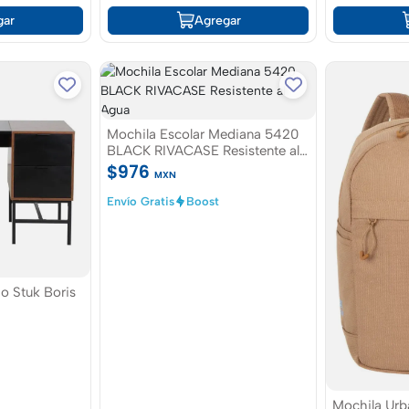
gar
Agregar
Mochila Escolar Mediana 5420
BLACK RIVACASE Resistente al
Agua
$976
MXN
Envío Gratis
Boost
jo Stuk Boris
Mochila Urba