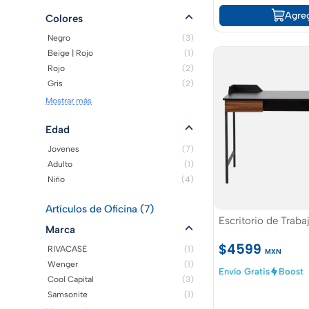
Agre
Colores
Negro
(3)
Beige | Rojo
(1)
Rojo
(2)
Gris
(2)
Mostrar más
Edad
Jovenes
(7)
Adulto
(1)
Niño
(4)
Artículos de Oficina (7)
Escritorio de Traba
Marca
$4599
RIVACASE
(1)
MXN
Wenger
(1)
Envío Gratis
Boost
Cool Capital
(3)
Samsonite
(1)