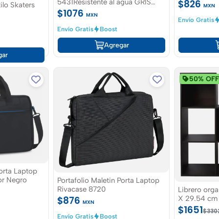
$826
5431Resistente al agua GRIS
ilo Skaters
MXN
RIVACASE
$1076
MXN
Envío Gratis
Envío Gratis
Boost
Agregar
gar
50% OF
or Negro
Portafolio Maletin Porta Laptop
Rivacase 8720
Librero orga
$876
X 29.54 cm 
MXN
$1651
$330
Envío Gratis
Boost