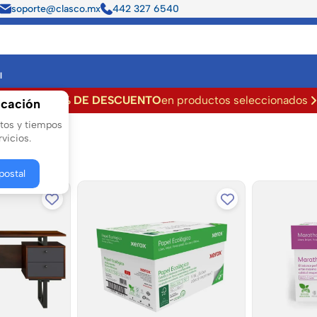
soporte@clasco.mx
442 327 6540
l
Hasta
50% DE DESCUENTO
en productos seleccionados
icación
stos y tiempos
vicios.
postal