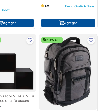
5.0
Envío Gratis
Boost
Boost
Agregar
Agregar
F
50% OFF
nizador 91.14 X 91.14
color café oscuro
2