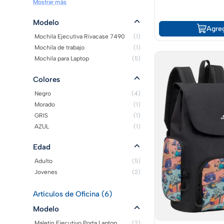
Mostrar más
Modelo
Agre
Mochila Ejecutiva Rivacase 7490
(1)
Mochila de trabajo
(1)
Mochila para Laptop
(5)
Colores
Negro
(4)
Morado
(1)
GRIS
(1)
AZUL
(1)
Edad
Adulto
(5)
Jovenes
(2)
Artículos de Oficina (6)
Modelo
Maletin Ejecutivo Porta Laptop
(2)