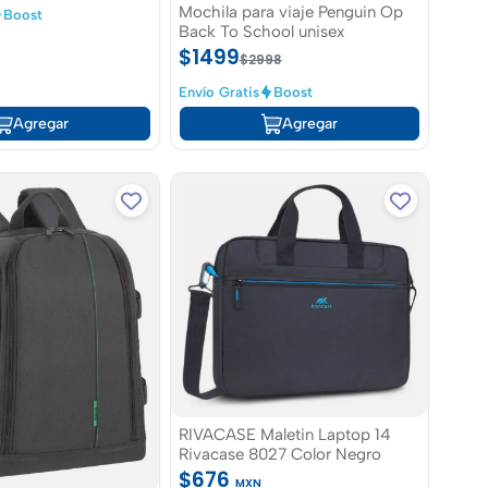
Mochila para viaje Penguin Op
Boost
Back To School unisex
$1499
$2998
Envío Gratis
Boost
Agregar
Agregar
RIVACASE Maletin Laptop 14
Rivacase 8027 Color Negro
$676
MXN