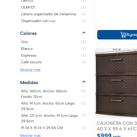
OMYD1
(3)
OLMYD1
(3)
Librero organizador de melamina
(1)
Organizador con Luz
(1)
Colores
Agre
Gris
(3)
Blanco
(1)
Espresso
(2)
Café oscuro
(1)
Mostrar más
Medidas
Alto: 160cm. Ancho: 160cm.
(2)
Fondo: 12cm
Alto: 91.1cm. Ancho: 61cm Largo:
(3)
29.5cm
Alto: 121.1cm. Ancho: 91.1cm Largo:
(1)
29.5cm
CAJONERA CON 3
91.14 X 91.14 X 29.54 CM
(1)
40.3 X 55.6 X 61
CAFE
$999
Mostrar más
MXN