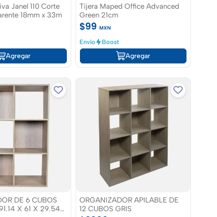
va Janel 110 Corte
Tijera Maped Office Advanced
parente 18mm x 33m
Green 21cm
$99
MXN
Envío
Boost
Agregar
Agregar
OR DE 6 CUBOS
ORGANIZADOR APILABLE DE
1.14 X 61 X 29.54
12 CUBOS GRIS