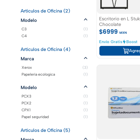
Artículos de Oficina (2)
Escritorio en L Stu
Modelo
Chocolate
C3
(1)
$6999
MXN
C4
(1)
Envío Gratis
Boost
Artículos de Oficina (4)
Agre
Marca
Xerox
(3)
Papeleria ecologica
(1)
Modelo
PCX3
(1)
PCX2
(1)
CPX1
(1)
Papel seguridad
(1)
Artículos de Oficina (5)
Marca