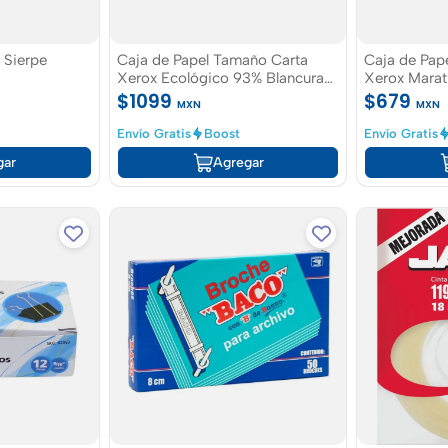
k Sierpe
Caja de Papel Tamaño Carta
Caja de Pap
Xerox Ecológico 93% Blancura
Xerox Mara
5000 hojas
Blancura 25
$1099
$679
MXN
MXN
Envío Gratis
Boost
Envío Gratis
gar
Agregar