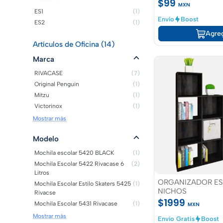
$99
MXN
ES1
(1)
Envío
Boost
ES2
(1)
Agre
Artículos de Oficina (14)
Marca
RIVACASE
(7)
Original Penguin
(1)
Mitzu
(1)
Victorinox
(1)
Mostrar más
Modelo
Mochila escolar 5420 BLACK
(1)
Mochila Escolar 5422 Rivacase 6
(2)
Litros
ORGANIZADOR ES
Mochila Escolar Estilo Skaters 5425
(1)
NICHOS
Rivacse
$1999
Mochila Escolar 5431 Rivacase
(1)
MXN
Mostrar más
Envío Gratis
Boost