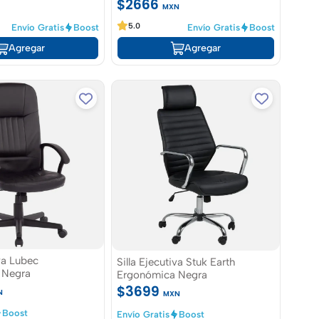
$2666
N
MXN
5.0
Envío Gratis
Boost
Envío Gratis
Boost
Agregar
Agregar
iva Lubec
Silla Ejecutiva Stuk Earth
 Negra
Ergonómica Negra
$3699
N
MXN
Boost
Envío Gratis
Boost