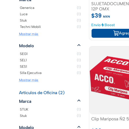
SUJETADOCUMEN
Generica
(1)
12P OMX
$39
Luce
(1)
MXN
Stuk
(1)
Envío
Boost
Techni Mobili
(1)
Agre
Mostrar más
Modelo
SEG1
(1)
SEL1
(1)
SES1
(1)
Silla Ejecutiva
(1)
Mostrar más
Artículos de Oficina (2)
Marca
STUK
(1)
Stuk
(1)
Clip Mariposa Ñ2 
Modelo