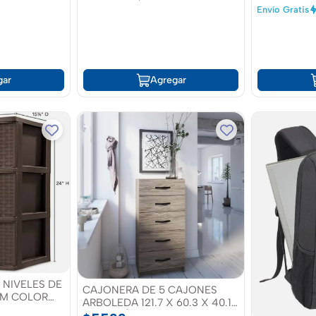
Envío Gratis
gar
Agregar
 NIVELES DE
CAJONERA DE 5 CAJONES
 CM COLOR
ARBOLEDA 121.7 X 60.3 X 40.1
CM CAFÉ ROBLE