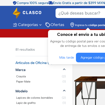
Compra 100% segura
Envío Gratis a partir de $399 MXN
Categorías
Ofertas
Ingresa tu
código posta
Conoce el envío a tu ub
Agrega tu código postal para ver co
de entrega de tus envíos o ser
81
resultados
Más tarde
Agregar código 
Artículos de Oficina (3)
Marca
Crayola
(2)
Paper Mate
(1)
Modelo
Lapices de colores borrables
(2)
Lapiz de grafito
(1)