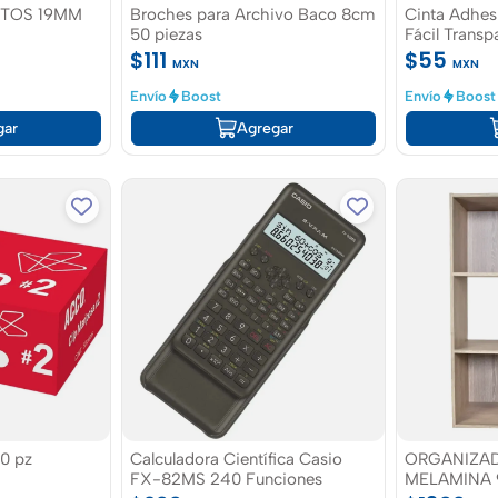
TOS 19MM
Broches para Archivo Baco 8cm
Cinta Adhesi
50 piezas
Fácil Trans
$111
$55
MXN
MXN
Envío
Boost
Envío
Boost
gar
Agregar
50 pz
Calculadora Científica Casio
ORGANIZAD
FX-82MS 240 Funciones
MELAMINA 9