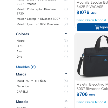
Mochila Escolar Est
8037 Rivacase
5425 RIVACASE
Maletin Porta Laptop Rivacase
(1)
$1076
MXN
8720
Maletin Laptop 14 Rivacase 8027
(1)
Envío Gratis
Boost
Maletin Ejecutivo 8221 Rivacase
(2)
Agre
Colores
Negro
(3)
GRIS
(1)
Azul
(1)
Gris
(1)
Muebles (8)
Marca
MADERAS Y DISEÑOS
(6)
Maletin Ejecutivo Porta Laptop
Genérico
(1)
8037 Rivacase Col
CAPELLI
(1)
$706
MXN
Modelo
Envío Gratis
Boost