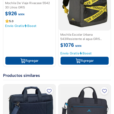
Mochila De Viaje Rivacase 5542
30 Litros GRIS
$926
MXN
5.0
Envío Gratis
Boost
Mochila Escolar Urbana
5431Resistente al agua GRIS
RIVACASE
$1076
MXN
Envío Gratis
Boost
Agregar
Agregar
Productos similares