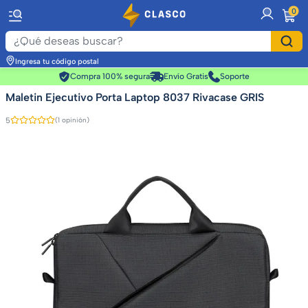
item
0
Ingresa tu código postal
Compra 100% segura
Envío Gratis
Soporte
Maletin Ejecutivo Porta Laptop 8037 Rivacase GRIS
5
(1 opinión)