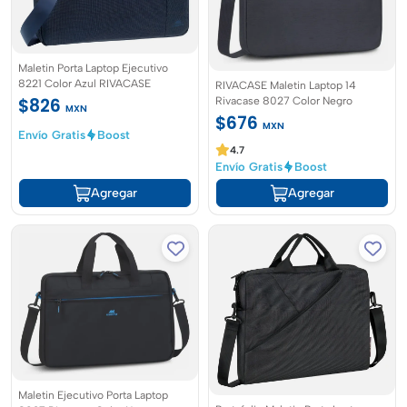
Maletin Porta Laptop Ejecutivo
8221 Color Azul RIVACASE
RIVACASE Maletin Laptop 14
$826
Rivacase 8027 Color Negro
MXN
$676
MXN
Envío Gratis
Boost
4.7
Envío Gratis
Boost
Agregar
Agregar
Maletin Ejecutivo Porta Laptop