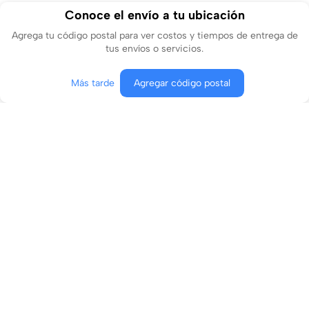
Conoce el envío a tu ubicación
Agrega tu código postal para ver costos y tiempos de entrega de
tus envíos o servicios.
Más tarde
Agregar código postal
Producto no disponible
Conócenos
¿En qué podemos ayudarte?
Contacto
Aviso de privacidad
Términos y condiciones