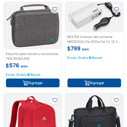
BESTEK Inversor de corriente
MRI2011GU De 200w De Cc 12 V A
110 V
$799
MXN
Estuche para camara y accesorios
Envío Gratis
Boost
7512 RIVACASE
$576
MXN
Envío Gratis
Boost
Agregar
Agregar