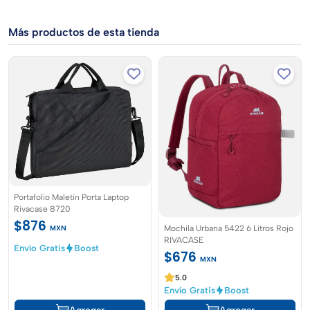
Garantía: 3 meses por defectos de fábrica
Más productos de esta tienda
Género: Unisex
EAN / GTIN: 4260403572962
SKU: 8037 GRIS
🎯 Ideal para ejecutivos, estudiantes y viajeros exigentes que
buscan proteger su laptop con estilo y eficiencia. El RivaCase
8037 es mucho más que un maletín: es una herramienta de
trabajo profesional.
Portafolio Maletin Porta Laptop
Rivacase 8720
$876
MXN
Mochila Urbana 5422 6 Litros Rojo
RIVACASE
Envío Gratis
Boost
$676
MXN
5.0
Envío Gratis
Boost