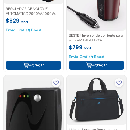
REGULADOR DE VOLTAJE
AUTOMÁTICO 2000VA/1000W
20v 50/60hz Ablerex
$629
MXN
Envío Gratis
Boost
BESTEK Inversor de corriente para
auto MRI1511NU 150W
$799
MXN
Envío Gratis
Boost
Agregar
Agregar
Maletin Ejecutivo Porta Laptop