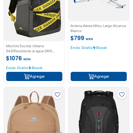
Antena Aérea Mitzu Largo Alcance
Blanco
$799
MXN
Mochila Escolar Urbana
Envío Gratis
Boost
5431Resistente al agua GRIS
RIVACASE
$1076
MXN
Envío Gratis
Boost
Agregar
Agregar