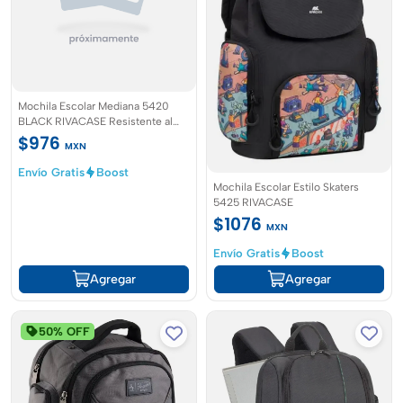
Mochila Escolar Mediana 5420
BLACK RIVACASE Resistente al
Agua
$976
MXN
Envío Gratis
Boost
Mochila Escolar Estilo Skaters
5425 RIVACASE
$1076
MXN
Envío Gratis
Boost
Agregar
Agregar
50% OFF