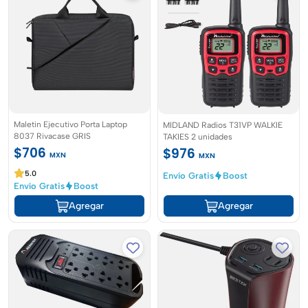
Maletin Ejecutivo Porta Laptop
MIDLAND Radios T31VP WALKIE
8037 Rivacase GRIS
TAKIES 2 unidades
$706
$976
MXN
MXN
5.0
Envío Gratis
Boost
Envío Gratis
Boost
Agregar
Agregar