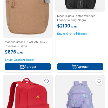
Mochila para Laptop Wenger
Legacy 16 pulg. Negro
$2100
MXN
Envío Gratis
Boost
Mochila Urbana RIVACASE 5422
Rivacase 6 Litros
$676
MXN
Envío Gratis
Boost
Agregar
Agregar