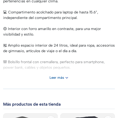
pertenencias en cualquier clima.
💻 Compartimento acolchado para laptop de hasta 15.6”,
independiente del compartimento principal.
🟡 Interior con forro amarillo en contraste, para una mejor
visibilidad y estilo.
🎽 Amplio espacio interior de 24 litros, ideal para ropa, accesorios
de gimnasio, artículos de viaje o el día a día.
🎒 Bolsillo frontal con cremallera, perfecto para smartphone,
power bank, cables y objetos pequeños.
Leer más
🧴 Dos bolsillos laterales, ideales para botellas de agua o paraguas.
🧷 Sistema de gestión de correas que evita el exceso de material
colgando.
Más productos de esta tienda
🧵 Correas acolchadas y suaves, diseñadas para brindar máxima
comodidad durante largos trayectos.