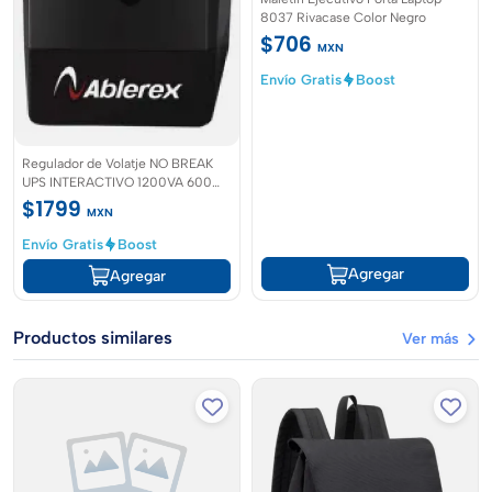
8037 Rivacase Color Negro
$706
MXN
Envío Gratis
Boost
Regulador de Volatje NO BREAK
UPS INTERACTIVO 1200VA 600W
Ablerex
$1799
MXN
Envío Gratis
Boost
Agregar
Agregar
Productos similares
Ver más