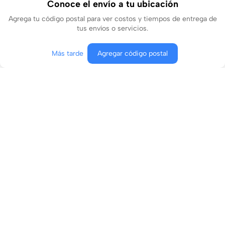
Conoce el envío a tu ubicación
Agrega tu código postal para ver costos y tiempos de entrega de
tus envíos o servicios.
Más tarde
Agregar código postal
Producto no disponible
Conócenos
¿En qué podemos ayudarte?
Contacto
Aviso de privacidad
Términos y condiciones