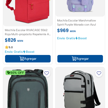
Mochila Escolar Marshmallow
Spirit Purple Morado con Azul
$969
Mochila Escolar RIVACASE 5562
MXN
Roja Multi-propósito Repelente Al
Agua
Envío Gratis
Boost
$826
MXN
5.0
Envío Gratis
Boost
Agregar
Agregar
50% OFF