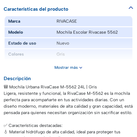
Características del producto
Marca
RIVACASE
Modelo
Mochila Escolar Rivacase 5562
Estado de uso
Nuevo
Colores
Gris
Caracteristica unica
Ligera, resistente al agua y funcional
Mostrar más
Edad
Jovenes
Descripción
🎒 Mochila Urbana RivaCase M-5562 24L | Gris
Ligera, resistente y funcional, la RivaCase M-5562 es la mochila
perfecta para acompañarte en tus actividades diarias. Con un
diseño moderno, materiales de alta calidad y gran capacidad, está
pensada para quienes necesitan organización sin sacrificar estilo.
✅ Características destacadas:
💧 Material hidrófugo de alta calidad, ideal para proteger tus