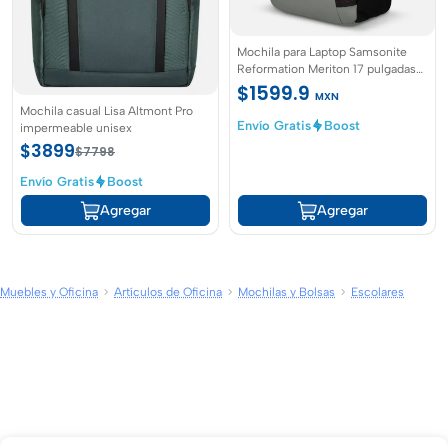
Mochila para Laptop Samsonite
Reformation Meriton 17 pulgadas
Gris
$1599.9
MXN
Mochila casual Lisa Altmont Pro
Envío Gratis
Boost
impermeable unisex
$3899
$7798
Envío Gratis
Boost
Agregar
Agregar
Muebles y Oficina
Artículos de Oficina
Mochilas y Bolsas
Escolares