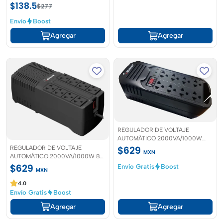
Clip para cinturón
$138.5
$277
Envío
Boost
Agregar
Agregar
REGULADOR DE VOLTAJE
AUTOMÁTICO 2000VA/1000W
20v 50/60hz Ablerex
REGULADOR DE VOLTAJE
$629
MXN
AUTOMÁTICO 2000VA/1000W 8
contactos Ablerex
$629
Envío Gratis
Boost
MXN
4.0
Envío Gratis
Boost
Agregar
Agregar