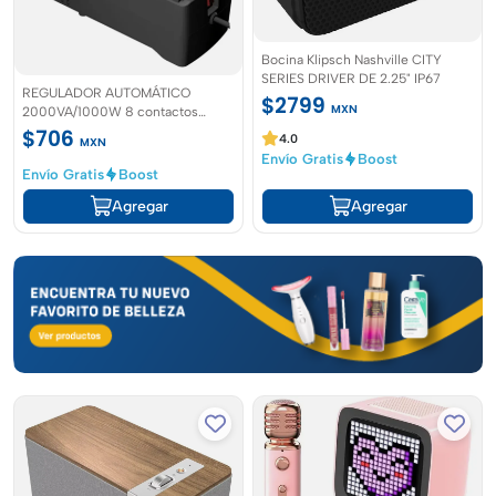
Bocina Klipsch Nashville CITY
SERIES DRIVER DE 2.25" IP67
REGULADOR AUTOMÁTICO
$2799
MXN
2000VA/1000W 8 contactos
Ablerex
$706
4.0
MXN
Envío Gratis
Boost
Envío Gratis
Boost
Agregar
Agregar