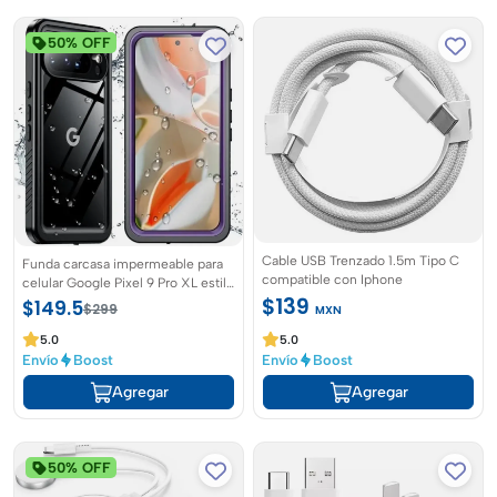
50% OFF
Cable USB Trenzado 1.5m Tipo C
Funda carcasa impermeable para
compatible con Iphone
celular Google Pixel 9 Pro XL estilo
$139
militar a prueba de caídas
$149.5
$299
MXN
5.0
5.0
Envío
Boost
Envío
Boost
Agregar
Agregar
50% OFF