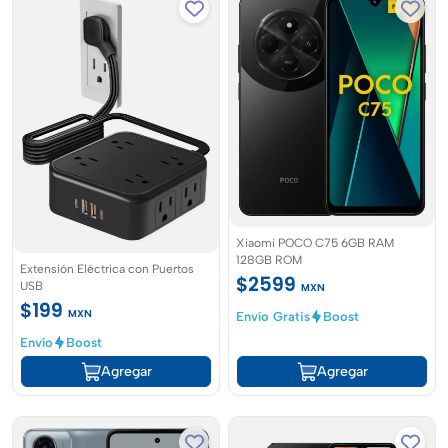
Xiaomi POCO C75 6GB RAM
128GB ROM
Extensión Eléctrica con Puertos
$2599
USB
MXN
$199
MXN
Envío Gratis
Boost
Envío
Boost
Agregar
Agregar