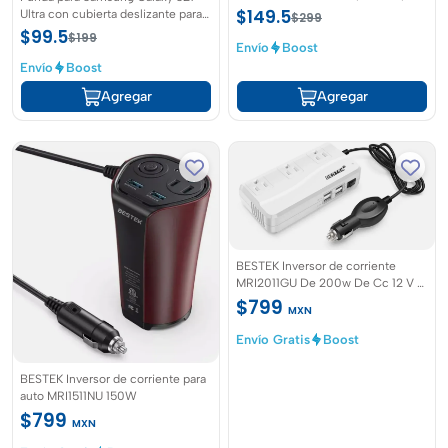
iPhone 13Pro max
$149.5
Ultra con cubierta deslizante para
$299
lente de cámara
$99.5
$199
Envío
Boost
Envío
Boost
Agregar
Agregar
BESTEK Inversor de corriente
MRI2011GU De 200w De Cc 12 V A
110 V
$799
MXN
Envío Gratis
Boost
BESTEK Inversor de corriente para
auto MRI1511NU 150W
$799
MXN