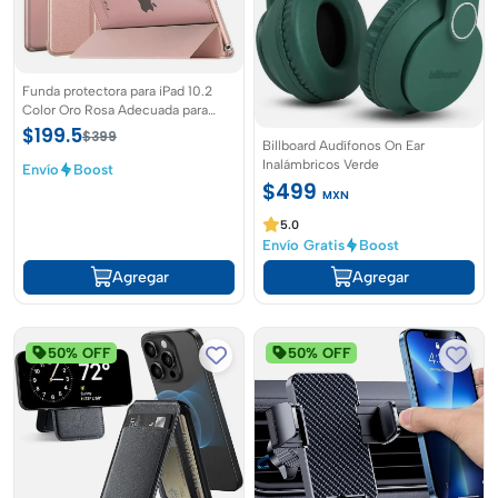
Funda protectora para iPad 10.2
Color Oro Rosa Adecuada para
iPad de novena generación en
$199.5
$399
Billboard Audífonos On Ear
2020-2022
Inalámbricos Verde
Envío
Boost
$499
MXN
5.0
Envío Gratis
Boost
Agregar
Agregar
50% OFF
50% OFF