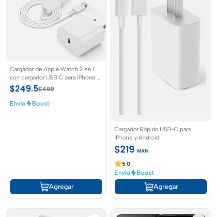
Cargador de Apple Watch 2 en 1
con cargador USB C para iPhone y
iWatch
$249.5
$499
Envío
Boost
Cargador Rápido USB-C para
iPhone y Android
$219
MXN
5.0
Envío
Boost
Agregar
Agregar