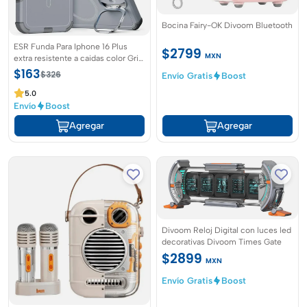
Bocina Fairy-OK Divoom Bluetooth
ESR Funda Para Iphone 16 Plus
$2799
MXN
extra resistente a caidas color Gris
Claro
$163
$326
Envío Gratis
Boost
5.0
Envío
Boost
Agregar
Agregar
Divoom Reloj Digital con luces led
decorativas Divoom Times Gate
$2899
MXN
Envío Gratis
Boost