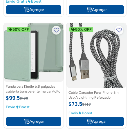
Envío Gratis
Boost
Agregar
Agregar
50% OFF
50% OFF
Funda para Kindle 6.8 pulgadas
cubierta transparente marca MoKo
Cable Cargador Para iPhone 3m
$99.5
Usb A Lightning Reforzado
$199
$73.5
$147
Envío
Boost
Envío
Boost
Agregar
Agregar