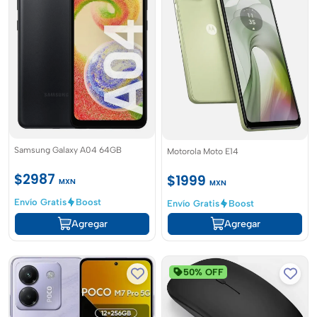
Samsung Galaxy A04 64GB
Motorola Moto E14
$2987
$1999
MXN
MXN
Envío Gratis
Boost
Envío Gratis
Boost
Agregar
Agregar
50% OFF