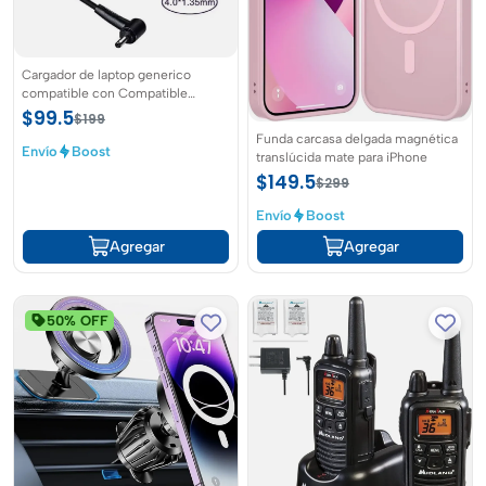
Cargador de laptop generico
compatible con Compatible
Asus/lenovo 4.0x1.35mm
$99.5
$199
Funda carcasa delgada magnética
Envío
Boost
translúcida mate para iPhone
$149.5
$299
Envío
Boost
Agregar
Agregar
50% OFF