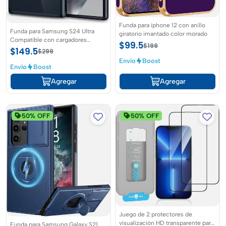
Funda para iphone 12 con anillo
Funda para Samsung S24 Ultra
giratorio imantado color morado
Compatible con cargadores
$99.5
$199
inalambricos marca ESR
$149.5
$299
Envío
Boost
Envío
Boost
Agregar
Agregar
50% OFF
50% OFF
Juego de 2 protectores de
visualización HD transparente para
Funda para Samsung Galaxy S21