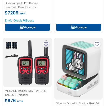
Divoom Spark-Pro Bocina
Bluetooth Karaoke con 2
Micrófonos Inalámbricos
$7209
MXN
Envío Gratis
Boost
Agregar
Agregar
MIDLAND Radios T31VP WALKIE
TAKIES 2 unidades
$976
MXN
Divoom DitooPro Bocina Pixel Art