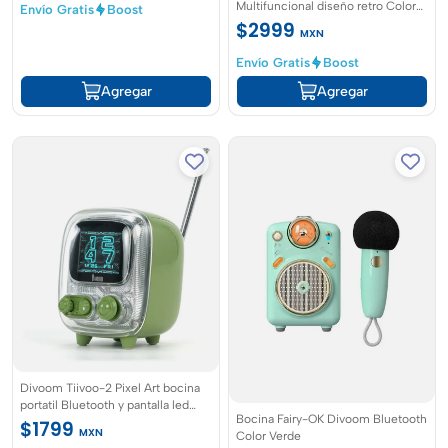
Multifuncional diseño retro Color
Envío Gratis
Boost
Blanco
$2999
MXN
Envío Gratis
Boost
Agregar
Agregar
Divoom Tiivoo-2 Pixel Art bocina
portatil Bluetooth y pantalla led
Bocina Fairy-OK Divoom Bluetooth
Color Verde
$1799
MXN
Color Verde