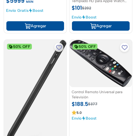
$5999
Templado HD para Apple Watch
MXN
Series con Cubierta Protectora
$101
$202
Envío Gratis
Boost
General Ultrafina y Resistente a
Arañazos para iWatch 42mm
Envío
Boost
Agregar
Agregar
50% OFF
50% OFF
Control Remoto Universal para
Televisión
$188.5
$377
5.0
Envío
Boost