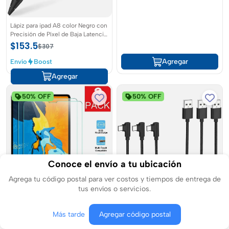
Lápiz para ipad A8 color Negro con
Precisión de Píxel de Baja Latencia
Ideal para Notas y Dibujo diseñado
$153.5
$307
para iPad
Agregar
Envío
Boost
Agregar
50% OFF
50% OFF
Conoce el envío a tu ubicación
Agrega tu código postal para ver costos y tiempos de entrega de
tus envíos o servicios.
Ailun Paquete de 2 protectores de
Cable USB C de ángulo recto de 1
pantalla para iPad 11 Pro
pie de carga rápida paquete de 3
Más tarde
Agregar código postal
2022/2021/2020 4thGeneracion
cables USB A a USB tipo C de 90
$149.5
$99.5
$299
$199
grados para Samsung y Google