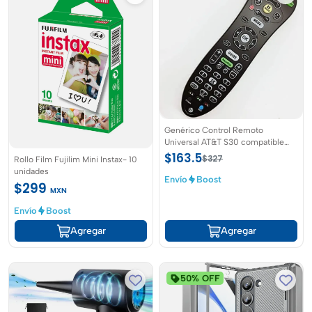
Genérico Control Remoto
Universal AT&T S30 compatible
con Televisión, Cine en casa,
$163.5
$327
Rollo Film Fujilim Mini Instax- 10
Videoconsola, Reproductor
unidades
DVD/Blu-ray
Envío
Boost
$299
MXN
Envío
Boost
Agregar
Agregar
50% OFF