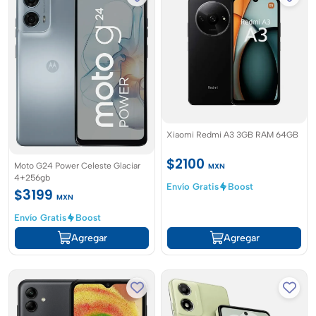
Xiaomi Redmi A3 3GB RAM 64GB
$2100
Moto G24 Power Celeste Glaciar
MXN
4+256gb
Envío Gratis
Boost
$3199
MXN
Envío Gratis
Boost
Agregar
Agregar