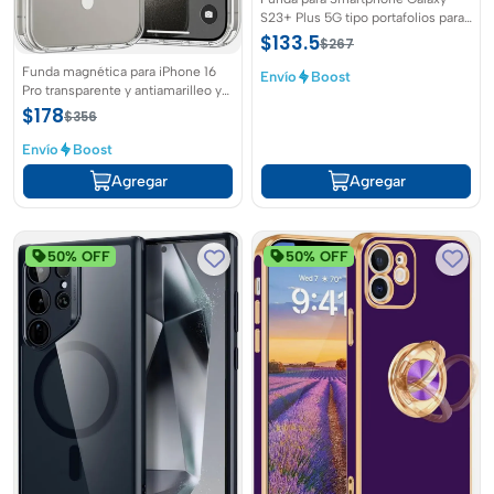
S23+ Plus 5G tipo portafolios para
Samsung S23 plus 5G
$133.5
$267
Funda magnética para iPhone 16
Envío
Boost
Pro transparente y antiamarilleo y
resistente a los arañazos y caidas
$178
$356
Envío
Boost
Agregar
Agregar
50% OFF
50% OFF