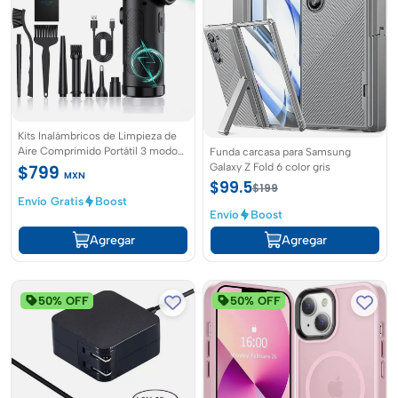
Kits Inalámbricos de Limpieza de
Aire Comprimido Portátil 3 modos
Funda carcasa para Samsung
91000rpm con Led 7600 mah
Galaxy Z Fold 6 color gris
$799
MXN
$99.5
$199
Envío Gratis
Boost
Envío
Boost
Agregar
Agregar
50% OFF
50% OFF