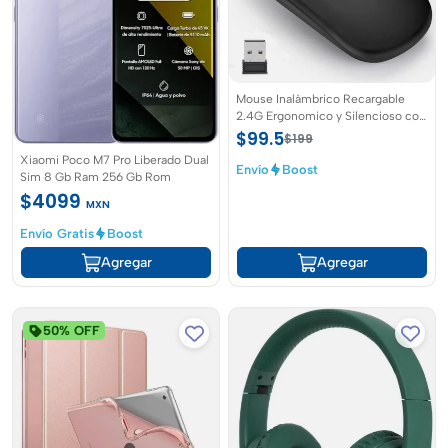
Mouse Inalámbrico Recargable
2.4G Ergonomico y Silencioso con
Receptor USB Sendowtek
$99.5
$199
Xiaomi Poco M7 Pro Liberado Dual
Envío
Boost
Sim 8 Gb Ram 256 Gb Rom
$4099
MXN
Envío Gratis
Boost
Agregar
Agregar
50% OFF