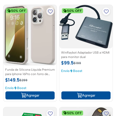
50% OFF
50% OFF
WinRaybot Adaptador USB a HDMI
para monitor dual
$99.5
$199
Funda de Silicona Líquida Premium
Envío
Boost
para Iphone 16Pro con forro de
microfibra marca Elago
$149.5
$299
Envío
Boost
Agregar
Agregar
50% OFF