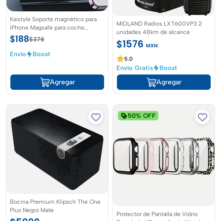
Kaistyle Soporte magnético para
MIDLAND Radios LXT600VP3 2
iPhone Magsafe para coche
unidades 48km de alcance
rotación 360 y compatible con
$188
$376
$1576
Iphone 15, 14, 13, 12,
MXN
Envío
Boost
5.0
Envío Gratis
Boost
Agregar
Agregar
50% OFF
Bocina Premium Klipsch The One
Plus Negro Mate
Protector de Pantalla de Vidrio