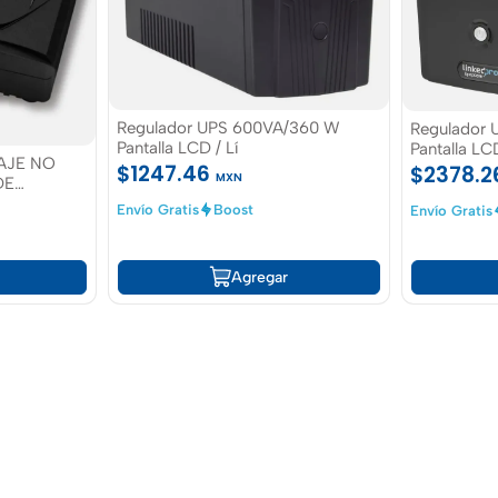
Regulador UPS 600VA/360 W
Regulador
Pantalla LCD / Lí
Pantalla LCD
AJE NO
120Vca / 6
$1247.46
$2378.
MXN
DE
Respaldadas
DC
Voltaje / P
Envío Gratis
Boost
Envío Gratis
Agregar