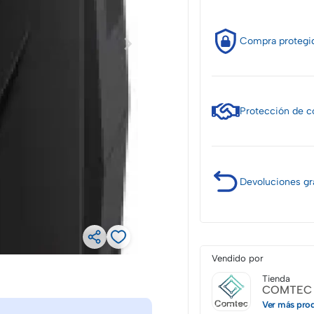
Compra
protegi
Protección
de c
Devoluciones
gr
Vendido por
Tienda
COMTEC 
Ver más pro