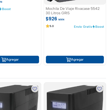
XN
Mochila De Viaje Rivacase 5542
Boost
30 Litros GRIS
$926
MXN
5.0
Envío Gratis
Boost
Agregar
Agregar