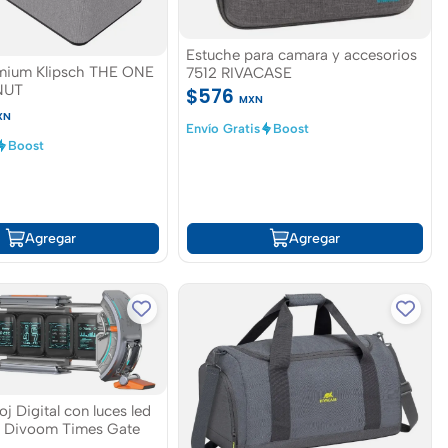
Estuche para camara y accesorios
mium Klipsch THE ONE
7512 RIVACASE
NUT
$576
MXN
XN
Envío Gratis
Boost
Boost
Agregar
Agregar
j Digital con luces led
s Divoom Times Gate