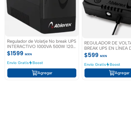
Regulador de Volatje No break UPS
REGULADOR DE VOLT
INTERACTIVO 1000VA 500W 120V
BREAK UPS EN LÍNEA 
- 145V Ablerex
$1599
BOLSILLO 9VDC-12V
$599
MXN
MXN
Envío Gratis
Boost
Envío Gratis
Boost
Agregar
Agregar