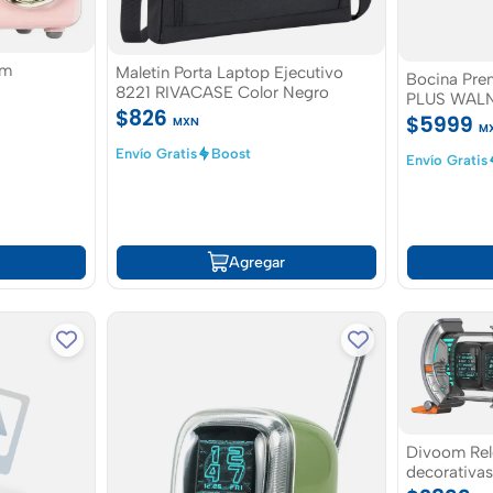
om
Maletin Porta Laptop Ejecutivo
Bocina Pre
8221 RIVACASE Color Negro
PLUS WAL
$826
$5999
MXN
M
Envío Gratis
Boost
Envío Gratis
Agregar
Divoom Relo
decorativa