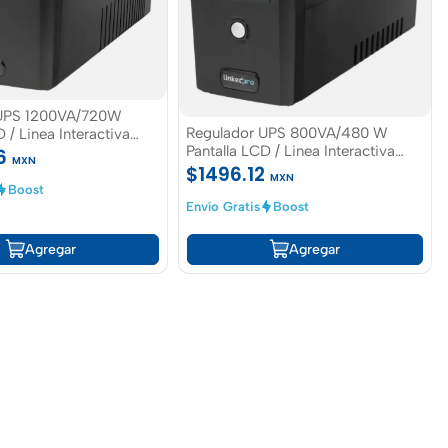
 UPS 1200VA/720W
Regulador UPS 800VA/480 W
 / Linea Interactiva
Pantalla LCD / Linea Interactiva
 tomas 5-15R (4
26
MXN
120Vca / 6 tomas 5-15R (4
) / Regulación de
$1496.12
MXN
Respaldadas) / Regulación de
rotecciÃ³n RJ45
Boost
Voltaje / Protección RJ45
Envío Gratis
Boost
Agregar
Agregar