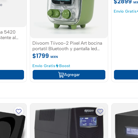
$2899
M
Envío Gratis
na 5420
ente al
Divoom Tiivoo-2 Pixel Art bocina
portatil Bluetooth y pantalla led
Color Verde
$1799
MXN
Envío Gratis
Boost
Agregar