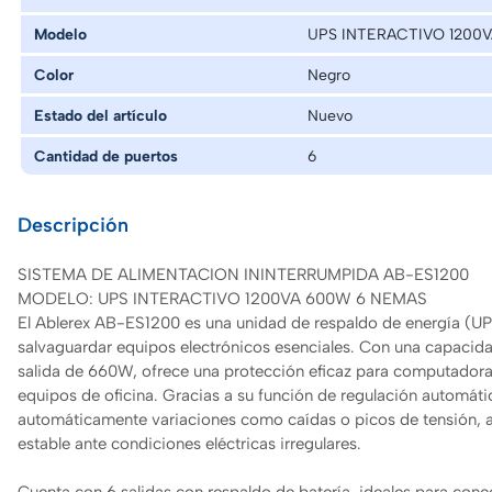
Modelo
UPS INTERACTIVO 1200
Color
Negro
Estado del artículo
Nuevo
Cantidad de puertos
6
Descripción
SISTEMA DE ALIMENTACION ININTERRUMPIDA AB-ES1200
MODELO: UPS INTERACTIVO 1200VA 600W 6 NEMAS
El Ablerex AB-ES1200 es una unidad de respaldo de energía (UPS
salvaguardar equipos electrónicos esenciales. Con una capacid
salida de 660W, ofrece una protección eficaz para computadoras
equipos de oficina. Gracias a su función de regulación automátic
automáticamente variaciones como caídas o picos de tensión,
estable ante condiciones eléctricas irregulares.
Cuenta con 6 salidas con respaldo de batería, ideales para conec