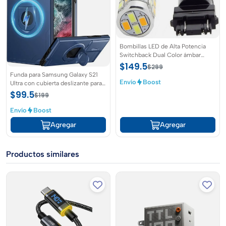
Bombillas LED de Alta Potencia
Switchback Dual Color ámbar
blanco para coche Auto Frontal
$149.5
$299
Trasera Señal de Giro luces de cola
Funda para Samsung Galaxy S21
DRL (paquete de 2)
Envío
Boost
Ultra con cubierta deslizante para
lente de cámara
$99.5
$199
Envío
Boost
Agregar
Agregar
Productos similares