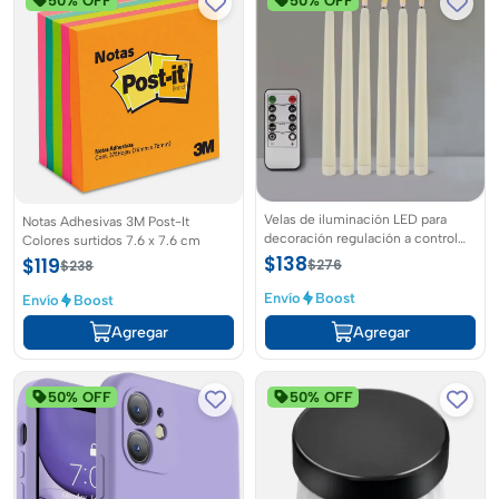
50% OFF
50% OFF
Envío
Boost
Agregar
Velas de iluminación LED para
Notas Adhesivas 3M Post-It
decoración regulación a control
Colores surtidos 7.6 x 7.6 cm
remoto
$138
$119
$276
$238
Envío
Boost
Envío
Boost
Agregar
Agregar
50% OFF
50% OFF