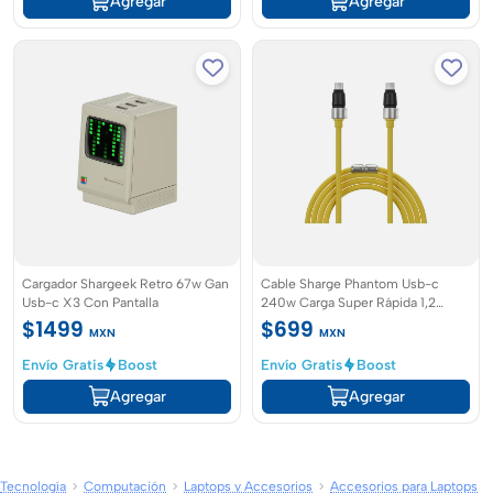
Agregar
Agregar
Cargador Shargeek Retro 67w Gan
Cable Sharge Phantom Usb-c
Usb-c X3 Con Pantalla
240w Carga Super Rápida 1,2
Metro
$1499
$699
MXN
MXN
Envío Gratis
Boost
Envío Gratis
Boost
Agregar
Agregar
Tecnología
Computación
Laptops y Accesorios
Accesorios para Laptops