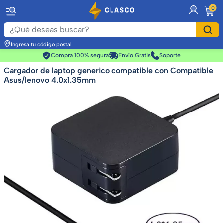
item
0
Ingresa tu código postal
Compra 100% segura
Envío Gratis
Soporte
Cargador de laptop generico compatible con Compatible
Asus/lenovo 4.0x1.35mm