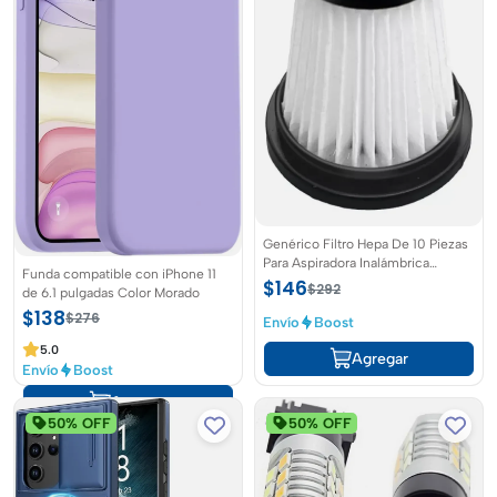
Genérico Filtro Hepa De 10 Piezas
Para Aspiradora Inalámbrica
Funda compatible con iPhone 11
Moosoo K12,
$146
$292
de 6.1 pulgadas Color Morado
$138
$276
Envío
Boost
5.0
Agregar
Envío
Boost
Agregar
50% OFF
50% OFF