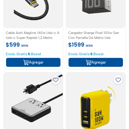
Cable Aohi Magline 140w Usb-c A
Cargador Sharge Pixel 100w Gan
Usb-c Super Rapido 1,2 Metro
Con Pantalla De Matriz Usb
$599
$1599
MXN
MXN
Envío Gratis
Boost
Envío Gratis
Boost
Agregar
Agregar