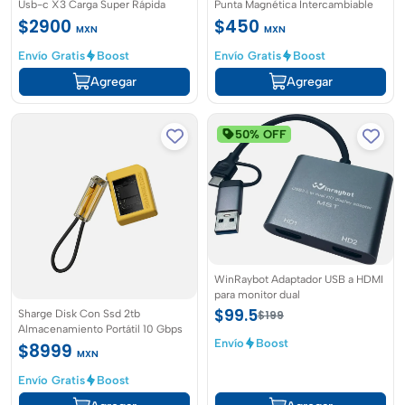
Usb-c X3 Carga Super Rápida
Punta Magnética Intercambiable
$2900
$450
MXN
MXN
Envío Gratis
Boost
Envío Gratis
Boost
Agregar
Agregar
50% OFF
WinRaybot Adaptador USB a HDMI
para monitor dual
$99.5
Sharge Disk Con Ssd 2tb
$199
Almacenamiento Portátil 10 Gbps
Envío
Boost
$8999
MXN
Envío Gratis
Boost