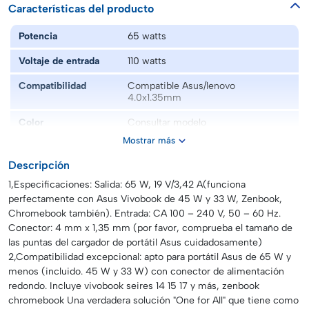
Características del producto
Potencia
65 watts
Voltaje de entrada
110 watts
Compatibilidad
Compatible Asus/lenovo
4.0x1.35mm
Color
Consultar modelo
Mostrar más
Marca
Genérico
Descripción
Modelo
Cargador de laptop generico
compatible con Compatible
1,Especificaciones: Salida: 65 W, 19 V/3,42 A(funciona
Asus/lenovo 4.0x1.35mm
perfectamente con Asus Vivobook de 45 W y 33 W, Zenbook,
Chromebook también). Entrada: CA 100 – 240 V, 50 – 60 Hz.
Conector: 4 mm x 1,35 mm (por favor, comprueba el tamaño de
las puntas del cargador de portátil Asus cuidadosamente)
2,Compatibilidad excepcional: apto para portátil Asus de 65 W y
menos (incluido. 45 W y 33 W) con conector de alimentación
redondo. Incluye vivobook seires 14 15 17 y más, zenbook
chromebook Una verdadera solución "One for All" que tiene como