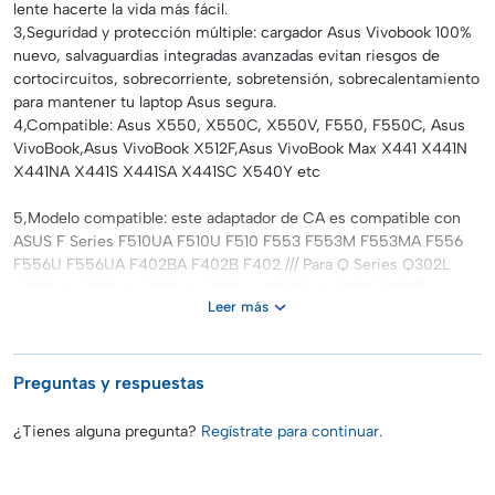
lente hacerte la vida más fácil.
3,Seguridad y protección múltiple: cargador Asus Vivobook 100%
nuevo, salvaguardias integradas avanzadas evitan riesgos de
cortocircuitos, sobrecorriente, sobretensión, sobrecalentamiento
para mantener tu laptop Asus segura.
4,Compatible: Asus X550, X550C, X550V, F550, F550C, Asus
VivoBook,Asus VivoBook X512F,Asus VivoBook Max X441 X441N
X441NA X441S X441SA X441SC X540Y etc
5,Modelo compatible: este adaptador de CA es compatible con
ASUS F Series F510UA F510U F510 F553 F553M F553MA F556
F556U F556UA F402BA F402B F402 /// Para Q Series Q302L
Q302LA Q302LA Q302LA Q302 U Q3022 UA Q303 Q303U
Leer más
Q303UA Q304 Q304U Q304UA Q324 Q324U Q324UA Q326FA
Q326F Q326Q504 Q504U Q504UA Q503 Q503U Q503U
Q503U UA Q505 U Q505 Q525UA Q525U Q525 Q553 Q553U
Q553UB Q405UA Q405U Q405 Q200 Q200E
Preguntas y respuestas
6,Modelo compatible: este cargador para laptop es compatible
¿Tienes alguna pregunta?
Regístrate para continuar.
con ASUS Vivobook X Series X510 X510U X510UQ X510UA X512
X512D X512DA X512J X512JA X512F X512FA X512FJ X512FL