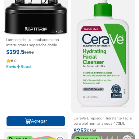
410 UX410U UX410UA UX410UQ UX430UQ UX430UA UX430UN
UX430U UX430 UX433FN UX433F UX433 UX461UN UX461UA
UX461U UX461U 1 UX5. Cargador para portátil 30 UX530U
UX530UQ UX530UX UX32 UX32A UX31A UX31LA UX32VD
Lámpara de luz Incubadora con
interruptores separados doble
cúpula UVB para terrario de
$299.5
$599
reptiles y hábitat de tortugas u
otras mascotas
5.0
Envío
Boost
CeraVe Limpiador Hidratante Facial
Agregar
para piel normal a seca 473ML
$253
$506