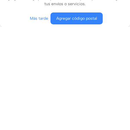
tus envíos o servicios.
Más tarde
Agregar código postal
Agregar al carrito
Comprar ahora
Conócenos
¿En qué podemos ayudarte?
Contacto
Aviso de privacidad
Términos y condiciones
Términos y condiciones de envíos boost