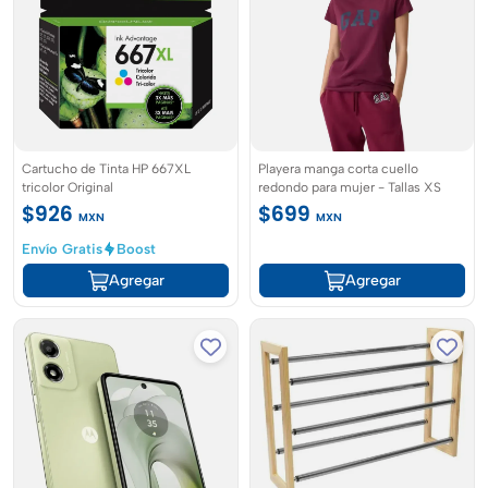
Cartucho de Tinta HP 667XL
Playera manga corta cuello
tricolor Original
redondo para mujer - Tallas XS
$926
$699
MXN
MXN
Envío Gratis
Boost
Agregar
Agregar