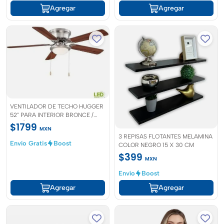
Agregar
Agregar
VENTILADOR DE TECHO HUGGER
52" PARA INTERIOR BRONCE /
CAFÉ
$1799
MXN
3 REPISAS FLOTANTES MELAMINA
Envío Gratis
Boost
COLOR NEGRO 15 X 30 CM
$399
MXN
Envío
Boost
Agregar
Agregar