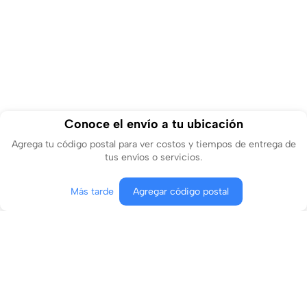
Conoce el envío a tu ubicación
Agrega tu código postal para ver costos y tiempos de entrega de
tus envíos o servicios.
Más tarde
Agregar código postal
Producto no disponible
Conócenos