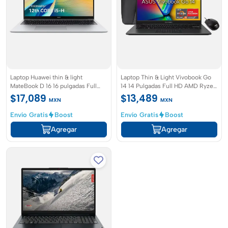
Laptop Huawei thin & light
Laptop Thin & Light Vivobook Go
MateBook D 16 16 pulgadas Full
14 14 Pulgadas Full HD AMD Ryzen
HD+ Intel Core i5 Intel UHD
5 AMD Radeon 16 GB RAM 512 GB
$17,089
$13,489
MXN
MXN
Graphics 16 GB RAM 512 GB SSD
SSD
Envío Gratis
Boost
Envío Gratis
Boost
Agregar
Agregar