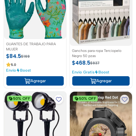
GUANTES DE TRABAJO PARA
MUJER
Ganchos para ropa Terciopelo
$84.5
Negro 50 pzas
$169
$468.5
$937
5.0
Envío
Boost
Envío Gratis
Boost
Agregar
Agregar
50% OFF
50% OFF