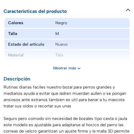
Características del producto
Colores
Negro
Talla
M
Estado del artículo
Nuevo
Material
Tela
Marca
Genérico
Mostrar más
Modelo
Bozal para perro
Descripción
Rutinas diarias faciles nuestro bozal para perros grandes y
medianos ayuda a evitar que ladren muerdan aullen o se pongan
ansiosos ante extranos tambien es util para banar a tu mascota
tratar sus oidos o recortar sus unas
Seguro pero comodo sin necesidad de bozales tipo cesta o jaula
este modelo es ajustable para adaptarse al hocico del perro las
correas de velcro garantizan un ajuste firme y la malla 3D permite