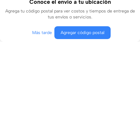
Conoce el envío a tu ubicación
Agrega tu código postal para ver costos y tiempos de entrega de
tus envíos o servicios.
Más tarde
Agregar código postal
Agregar al carrito
Comprar ahora
Conócenos
¿En qué podemos ayudarte?
Contacto
Aviso de privacidad
Términos y condiciones