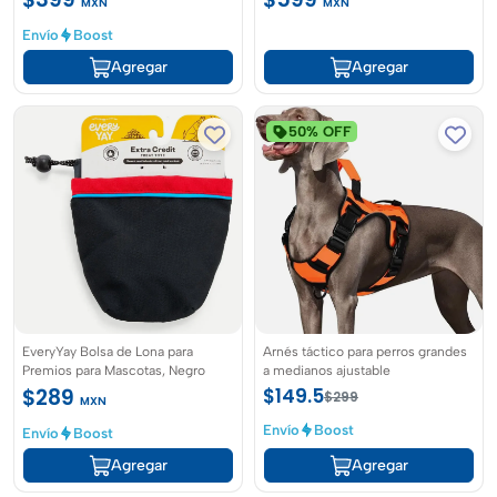
MXN
MXN
Envío
Boost
Agregar
Agregar
50% OFF
EveryYay Bolsa de Lona para
Arnés táctico para perros grandes
Premios para Mascotas, Negro
a medianos ajustable
$289
$149.5
$299
MXN
Envío
Boost
Envío
Boost
Agregar
Agregar