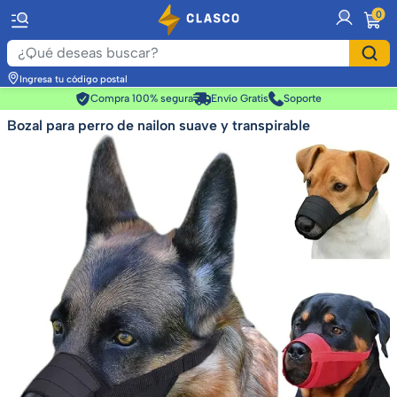
item
0
Ingresa tu código postal
Compra 100% segura
Envío Gratis
Soporte
Bozal para perro de nailon suave y transpirable