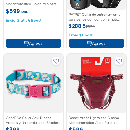
Monocromático Color Rojo para
Perro, M
$599
MXN
PATPET Collar de entrenamiento
para perros con control remoto
Envío Gratis
Boost
color azul para razas grandes y
$288.5
$577
medianas
Envío
Boost
Agregar
Agregar
Good2Go Collar Azul Diseño
Reddy Arnés Ligero con Diseño
Arcoíris y Unicornios con Broche
Monocromático Color Rojo para
Rosa para Perro
Perro, M - Tamaño CH
$399
$599