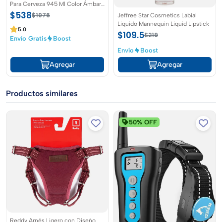
Para Cerveza 945 Ml Color Ámbar
Set de 4pzs
$538
Jeffree Star Cosmetics Labial
$1076
Liquido Mannequin Liquid Lipstick
5.0
$109.5
$219
Envío Gratis
Boost
Envío
Boost
Agregar
Agregar
Productos similares
50% OFF
Reddy Arnés Ligero con Diseño