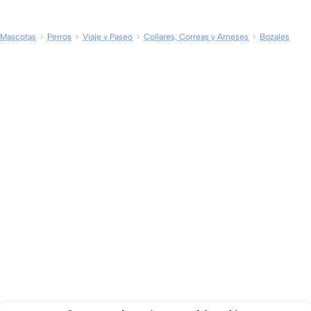
Mascotas
Perros
Viaje y Paseo
Collares, Correas y Arneses
Bozales