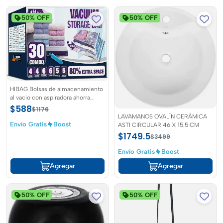
50% OFF
50% OFF
HIBAG Bolsas de almacenamiento
al vacio con aspiradora ahorra
espacio
$588
$1176
LAVAMANOS OVALÍN CERÁMICA
Envío Gratis
Boost
ASTI CIRCULAR 46 X 15.5 CM
$1749.5
$3499
Envío Gratis
Boost
Agregar
Agregar
50% OFF
50% OFF