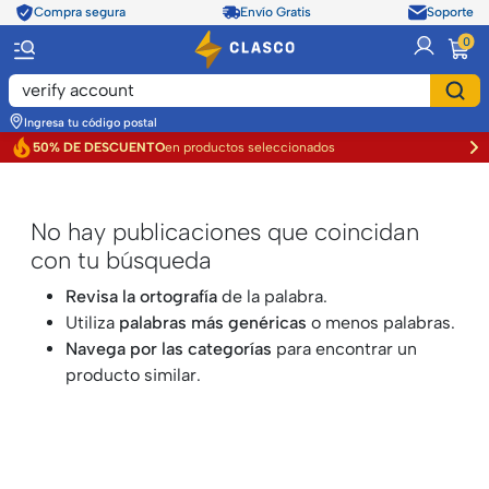
Compra segura
Envío Gratis
Soporte
item
0
Ingresa tu código postal
50% DE DESCUENTO
en productos seleccionados
verify account
No hay publicaciones que coincidan
con tu búsqueda
Revisa la ortografía
de la palabra.
Utiliza
palabras más genéricas
o menos palabras.
Navega por las categorías
para encontrar un
producto similar.