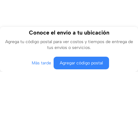
Conoce el envío a tu ubicación
Agrega tu código postal para ver costos y tiempos de entrega de
tus envíos o servicios.
Más tarde
Agregar código postal
Agregar al carrito
Comprar ahora
Conócenos
¿En qué podemos ayudarte?
Contacto