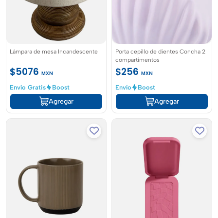
Lámpara de mesa Incandescente
Porta cepillo de dientes Concha 2
compartimentos
$5076
$256
MXN
MXN
Envío Gratis
Boost
Envío
Boost
Agregar
Agregar