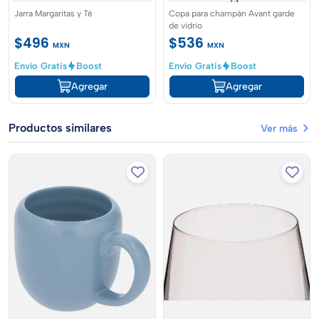
Jarra Margaritas y Té
Copa para champán Avant garde
de vidrio
$496
$536
MXN
MXN
Envío Gratis
Boost
Envío Gratis
Boost
Agregar
Agregar
Productos similares
Ver más