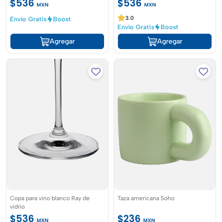
$536
$536
MXN
MXN
3.0
Envío Gratis
Boost
Envío Gratis
Boost
Agregar
Agregar
Copa para vino blanco Ray de
Taza americana Soho
vidrio
$536
$236
MXN
MXN