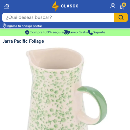
item
0
Ingresa tu código postal
Compra 100% segura
Envío Gratis
Soporte
Jarra Pacific Foliage