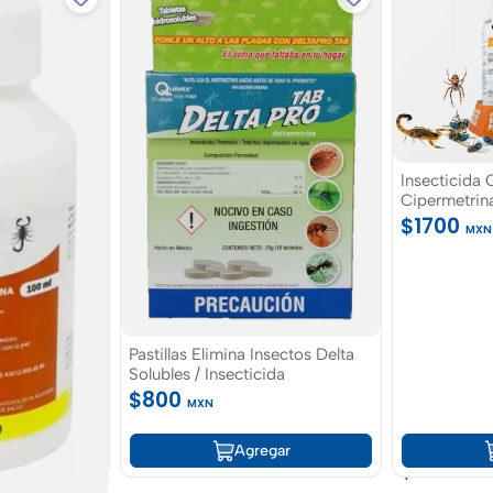
50 100 ML,
nes,
 insectos
gar
Insecticida
Cipermetrin
Plagas Urba
$1700
MXN
Pastillas Elimina Insectos Delta
Solubles / Insecticida
$800
MXN
Eliminador 
500 Gr Acid
Agregar
fumigacion 
$750
MXN
chinches