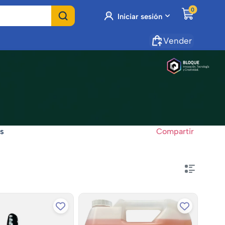
0
Iniciar sesión
Vender
os
Compartir