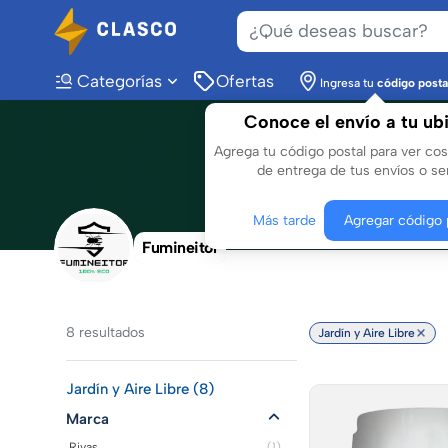
Categorías
Ofertas
Ingresa tu
código posta
Conoce el envío a tu ub
Agrega tu código postal para ver co
de entrega de tus envíos o ser
Más tarde
Agregar código 
Fumineitor
8
resultados
Jardín y Aire Libre
Jardín y Aire Libre (8)
Marca
Rivas
(1)