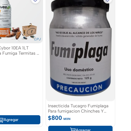
 Cybor 10EA 1LT
a Fumiga Termitas y
nas
Insecticida Tucagro Fumiplaga
Para fumigacion Chinches Y
De Plagas Borikop
Cucarachas
$800
o Borico para
MXN
Agregar
de cucarachas y
Agregar