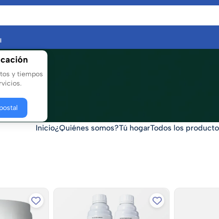
l
icación
stos y tiempos
vicios.
postal
Inicio
¿Quiénes somos?
Tú hogar
Todos los product