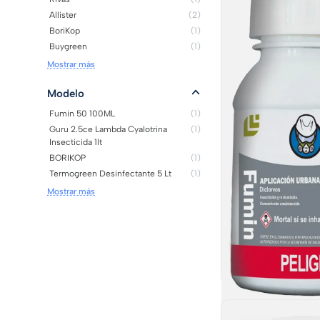
Allister
(2)
BoriKop
(1)
Buygreen
(1)
Mostrar más
Modelo
Fumin 50 100ML
(1)
Guru 2.5ce Lambda Cyalotrina
(1)
Insecticida 1lt
BORIKOP
(1)
Termogreen Desinfectante 5 Lt
(1)
Mostrar más