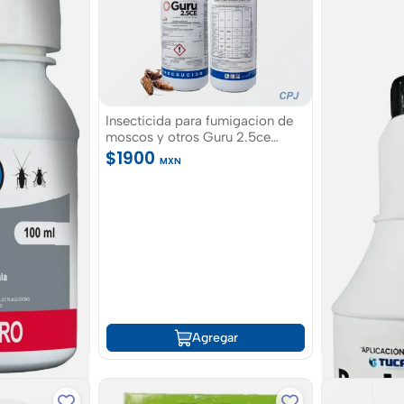
Insecticida para fumigacion de
moscos y otros Guru 2.5ce
Lambda Cyalotrina 1LT
$1900
MXN
Agregar