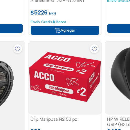
Autoestereo DMH-G225BT
Envío Gratis
$5226
MXN
Envío Gratis
Boost
Agregar
Clip Mariposa Ñ2 50 pz
HP WIREL
GRIP (H2L