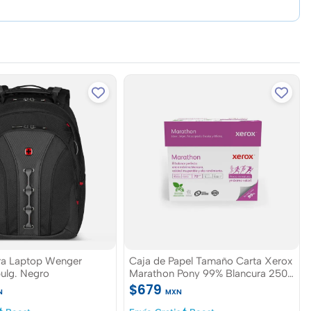
ra Laptop Wenger
Caja de Papel Tamaño Carta Xerox
ulg. Negro
Marathon Pony 99% Blancura 2500
hojas
$679
N
MXN