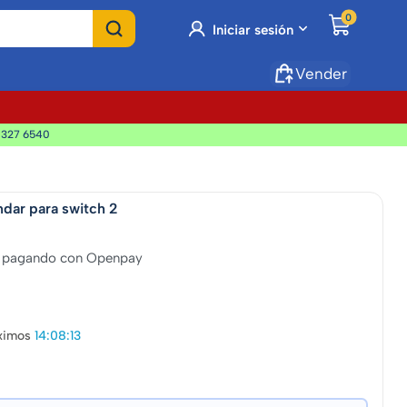
0
Iniciar sesión
Vender
 327 6540
ndar para switch 2
pagando con Openpay
ximos
14:08:11