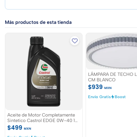
Más productos de esta tienda
LÁMPARA DE TECHO L
CM BLANCO
$939
MXN
Envío Gratis
Boost
Aceite de Motor Completamente
Sintetico Castrol EDGE 0W-40 1
Cuarto
$499
MXN