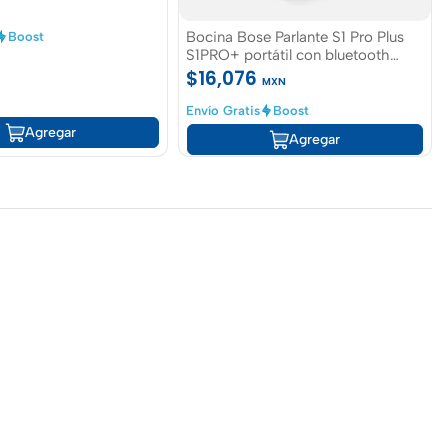
Bocina Bose Parlante S1 Pro Plus
Boost
S1PRO+ portátil con bluetooth
negra 127V Disponible inmediato
$16,076
MXN
Envío Gratis
Boost
Agregar
Agregar