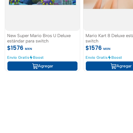
New Super Mario Bros U Deluxe
Mario Kart 8 Deluxe est
estándar para switch
switch
$1576
$1576
MXN
MXN
Envío Gratis
Boost
Envío Gratis
Boost
Agregar
Agregar