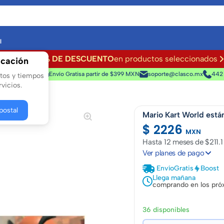
l
Hasta
50% DE DESCUENTO
en productos seleccionados
icación
a 100% segura
Envío Gratis
a partir de $399 MXN
soporte@clasco.mx
442
stos y tiempos
vicios.
postal
Mario Kart World está
$ 2226
MXN
Hasta
12 meses de $211.1
Ver planes de pago
Envío
Gratis
Boost
Llega mañana
comprando en los pró
36 disponibles