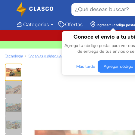
Categorías
Ofertas
Ingresa tu
código posta
Conoce el envío a tu ub
Compr
Agrega tu código postal para ver co
de entrega de tus envíos o ser
Tecnología
Consolas y Videojuegos
Videojuegos
Más tarde
Agregar código 