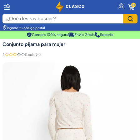
item
0
Ingresa tu código postal
Compra 100% segura
Envío Gratis
Soporte
Conjunto pijama para mujer
3
(1 opinión)