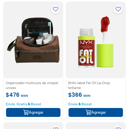
Organizador multiusos de vinipiel
Brillo labial Fat Oil Lip Drop
unisex
brillante
$476
$366
MXN
MXN
Envío Gratis
Boost
Envío
Boost
Agregar
Agregar