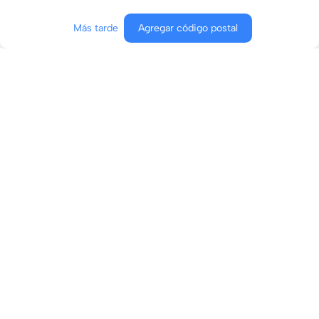
Más tarde
Agregar código postal
Agregar al carrito
Comprar ahora
Conócenos
¿En qué podemos ayudarte?
Contacto
Aviso de privacidad
Términos y condiciones
Términos y condiciones de envíos boost
© 2026 Copyright - CLASCO