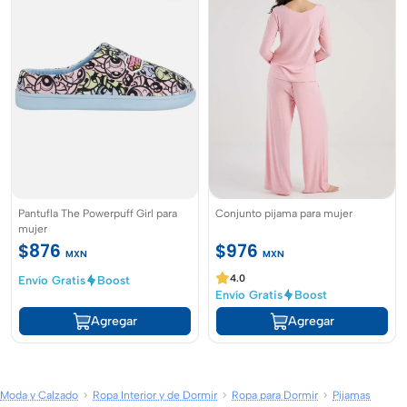
Pantufla The Powerpuff Girl para
Conjunto pijama para mujer
mujer
$876
$976
MXN
MXN
4.0
Envío Gratis
Boost
Envío Gratis
Boost
Agregar
Agregar
Moda y Calzado
Ropa Interior y de Dormir
Ropa para Dormir
Pijamas