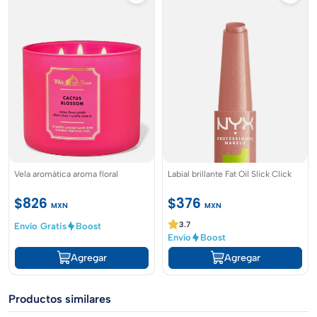
Vela aromática aroma floral
Labial brillante Fat Oil Slick Click
$826
$376
MXN
MXN
3.7
Envío Gratis
Boost
Envío
Boost
Agregar
Agregar
Productos similares