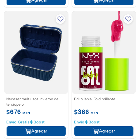
Agregar
Agregar
Neceser multiusos Invierno de
Brillo labial Fold brillante
terciopelo
$676
$366
MXN
MXN
Envío Gratis
Boost
Envío
Boost
Agregar
Agregar