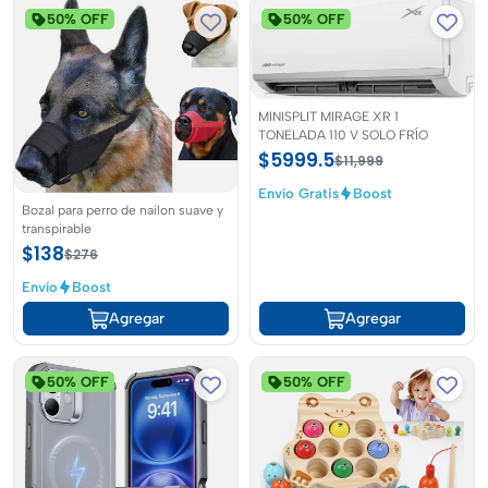
50% OFF
50% OFF
MINISPLIT MIRAGE XR 1
TONELADA 110 V SOLO FRÍO
$5999.5
$11,999
Envío Gratis
Boost
Bozal para perro de nailon suave y
transpirable
$138
$276
Envío
Boost
Agregar
Agregar
50% OFF
50% OFF