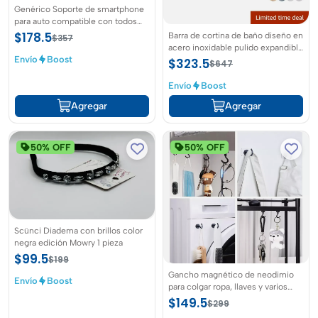
Genérico Soporte de smartphone
para auto compatible con todos
los modelos
$178.5
Barra de cortina de baño diseño en
$357
acero inoxidable pulido expandible
y ajustable de 109cm a 185cm
Envío
Boost
$323.5
$647
Envío
Boost
Agregar
Agregar
50% OFF
50% OFF
Scünci Diadema con brillos color
negra edición Mowry 1 pieza
$99.5
$199
Gancho magnético de neodimio
Envío
Boost
para colgar ropa, llaves y varios
articulos 16MM en color negro
$149.5
$299