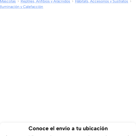
Mascotas
Reptiles, Anfibios y Arácnidos
Hábitats, Accesorios y Sustratos
Iluminación y Calefacción
Conoce el envío a tu ubicación