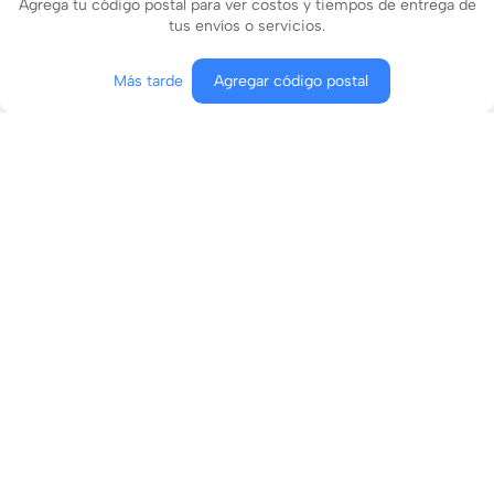
Agrega tu código postal para ver costos y tiempos de entrega de
tus envíos o servicios.
Más tarde
Agregar código postal
Agregar al carrito
Comprar ahora
Conócenos
¿En qué podemos ayudarte?
Contacto
Aviso de privacidad
Términos y condiciones
Términos y condiciones de envíos boost