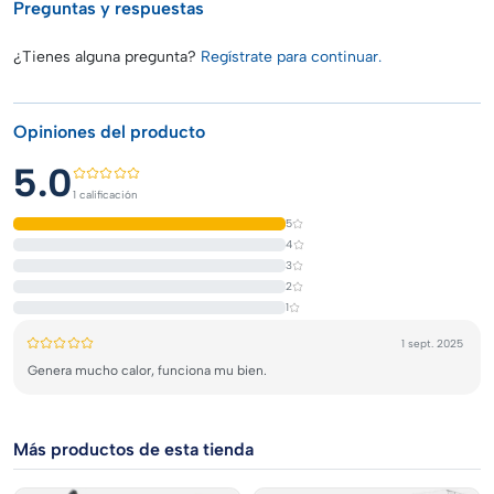
Preguntas y respuestas
La mejor opción en iluminación para reptiles
No te conformes con bombillas de baja calidad. Nuestra bombilla
¿Tienes alguna pregunta?
Regístrate para continuar.
de calor para reptiles ofrece alto rendimiento, seguridad y
beneficios óptimos para tus mascotas. ¡Ordénala ahora en
Clasco.mx y bríndales la luz que merecen!
Opiniones del producto
5.0
1 calificación
5
4
3
2
1
1 sept. 2025
Genera mucho calor, funciona mu bien.
Más productos de esta tienda