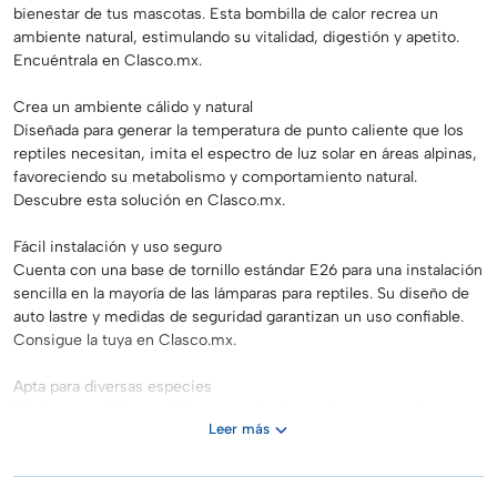
bienestar de tus mascotas. Esta bombilla de calor recrea un
ambiente natural, estimulando su vitalidad, digestión y apetito.
Encuéntrala en Clasco.mx.
Crea un ambiente cálido y natural
Diseñada para generar la temperatura de punto caliente que los
reptiles necesitan, imita el espectro de luz solar en áreas alpinas,
favoreciendo su metabolismo y comportamiento natural.
Descubre esta solución en Clasco.mx.
Fácil instalación y uso seguro
Cuenta con una base de tornillo estándar E26 para una instalación
sencilla en la mayoría de las lámparas para reptiles. Su diseño de
auto lastre y medidas de seguridad garantizan un uso confiable.
Consigue la tuya en Clasco.mx.
Apta para diversas especies
Ideal para reptiles y anfibios como tortugas, iguanas, geckos y
Leer más
dragones barbudos. Proporciona la iluminación y el calor
esenciales para su desarrollo saludable. Adquiérela hoy en
Clasco.mx.