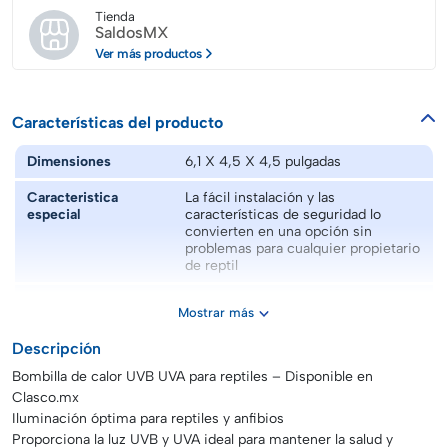
Tienda
SaldosMX
Ver más productos
Características del producto
Dimensiones
6,1 X 4,5 X 4,5 pulgadas
Caracteristica
La fácil instalación y las
especial
características de seguridad lo
convierten en una opción sin
problemas para cualquier propietario
de reptil
Color
Amarillo
Mostrar más
Estado del artículo
Nuevo
Descripción
Marca
Genérico
Bombilla de calor UVB UVA para reptiles – Disponible en
Clasco.mx
Modelo
Bombilla de calor para reptiles de
Iluminación óptima para reptiles y anfibios
alto rendimiento simulador de luz
Proporciona la luz UVB y UVA ideal para mantener la salud y
natural