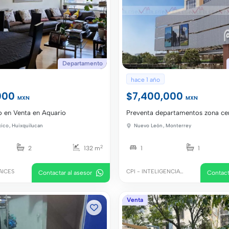
Departamento
hace 1 año
000
$7,400,000
MXN
MXN
 en Venta en Aquario
Preventa departamentos zona ce
xico
,
Huixquilucan
Nuevo León
,
Monterrey
2
2
132 m
1
1
AICES
CPI - INTELIGENCIA
Contactar al asesor
Contact
INMOBILIARIA
Venta