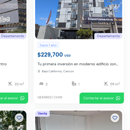
Departamento
Departamento
hace 1 año
$229,700
USD
ntro
Tu primera inversión en moderno edificio zona
centro
Baja California
,
Cancún
2
2
33 m
2
1
59 m
GERARDO CHIW
ar al asesor
Contactar al asesor
Venta