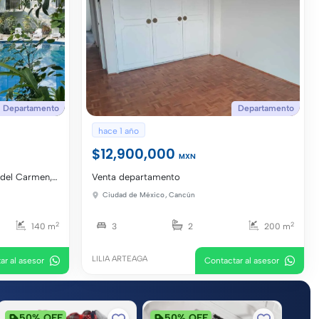
Departamento
Departamento
hace 1 año
$12,900,000
MXN
 del Carmen,
Venta departamento
Ciudad de México
,
Cancún
2
2
140 m
3
2
200 m
LILIA ARTEAGA
ar al asesor
Contactar al asesor
50% OFF
50% OFF