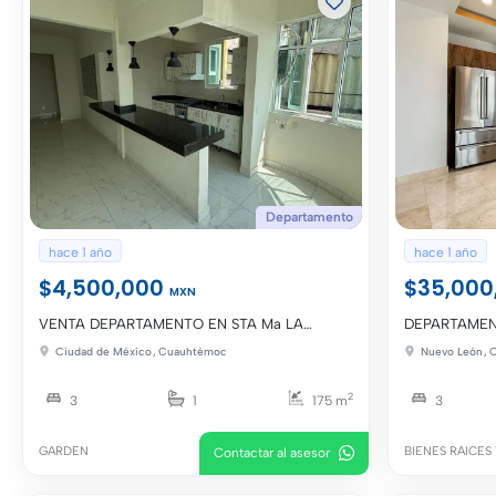
Departamento
hace 1 año
hace 1 año
$4,500,000
$35,00
MXN
VENTA DEPARTAMENTO EN STA Ma LA
DEPARTAMEN
RIBERA
MEJORES VIS
Ciudad de México
,
Cuauhtémoc
Nuevo León
,
2
3
1
175 m
3
GARDEN
BIENES RAICES
Contactar al asesor