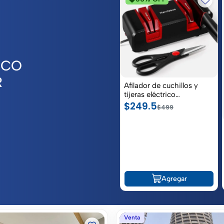
SCO
R
Afilador de cuchillos y
tijeras eléctrico
profesional para el hogar
$249.5
$499
Agregar
Venta