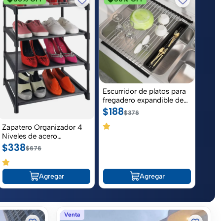
Escurridor de platos para
fregadero expandible de
acero inoxidable
$188
$376
Zapatero Organizador 4
5.0
Niveles de acero
inoxidable
$338
$676
4.0
Agregar
Agregar
Venta