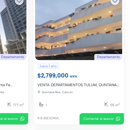
Departamento
Departamento
hace 1 año
$2,799,000
MXN
nta Fe
VENTA DEPARTAMENTOS TULUM, QUNTANA
ROO, MEXICO.
los
Quintana Roo
,
Cancún
2
2
177 m
1
55 m
R B ASESORIA
ar al asesor
Contactar al asesor