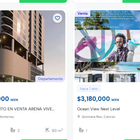
OLIVARES
Venta
Departamento
hace 1 año
000
$3,180,000
MXN
MXN
TO EN VENTA ARENA VIVE
Ocean View Next Level
onterrey
Quintana Roo
,
Cancún
2
2
80 m
1