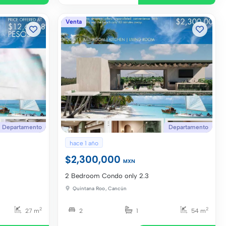
Venta
Departamento
Departamento
hace 1 año
$2,300,000
MXN
2 Bedroom Condo only 2.3
Quintana Roo
,
Cancún
2
2
27 m
2
1
54 m