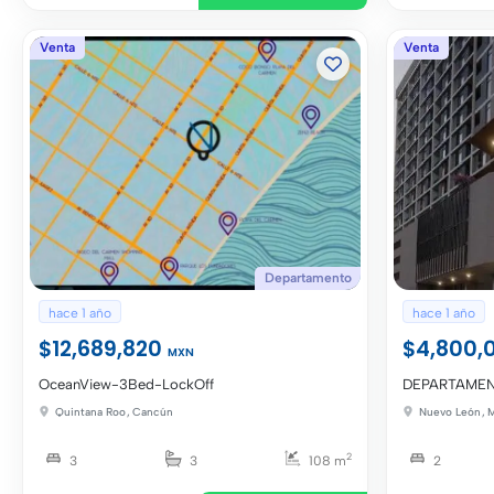
Venta
Venta
Departamento
hace 1 año
hace 1 año
$12,689,820
$4,800,
MXN
OceanView-3Bed-LockOff
DEPARTAMEN
PARQUE
Quintana Roo
,
Cancún
Nuevo León
,
M
2
3
3
108 m
2