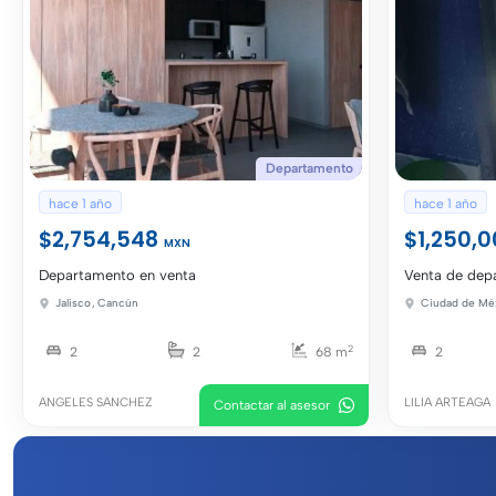
Departamento
hace 1 año
hace 1 año
$2,754,548
$1,250,
MXN
Departamento en venta
Venta de dep
Jalisco
,
Cancún
Ciudad de Mé
2
2
2
68 m
2
ANGELES SANCHEZ
LILIA ARTEAGA
Contactar al asesor