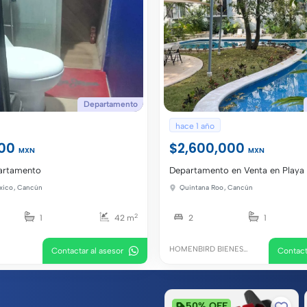
Departamento
hace 1 año
000
$2,600,000
MXN
MXN
artamento
Departamento en Venta en Playa
México
xico
,
Cancún
Quintana Roo
,
Cancún
2
1
42 m
2
1
HOMENBIRD BIENES
Contactar al asesor
Contact
RAICES
50% OFF