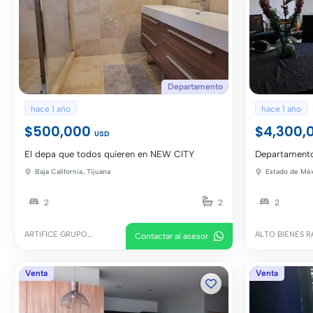
Departamento
hace 1 año
hace 1 año
$500,000
$4,300,
USD
El depa que todos quieren en NEW CITY
Departamento
Baja California
,
Tijuana
Estado de Mé
2
2
2
ARTIFICE GRUPO
ALTO BIENES R
Contactar al asesor
INMOBILIARIO
Venta
Venta
INMOBILIARIA