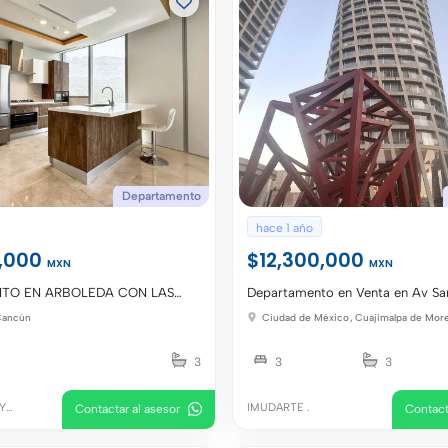
Departamento
hace 1 año
0,000
$12,300,000
MXN
MXN
TO EN ARBOLEDA CON LAS
Departamento en Venta en Av Sa
TAS
Peninsula Torre 300
Cancún
Ciudad de México
,
Cuajimalpa de More
3
3
3
 Y
IMUDARTE .
Contactar al asesor
Contact