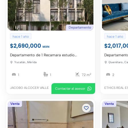
Departamento
hace 1 año
hace 1 año
$2,690,000
$2,017,
MXN
Departamento de 1 Recamara estudio
Departament
Temozon Norte
Crecimiento
Yucatán
,
Mérida
Querétaro
,
Ca
2
1
1
72 m
2
JACOBO ALCOCER VALLE
ETHICS REAL E
Contactar al asesor
Venta
Venta