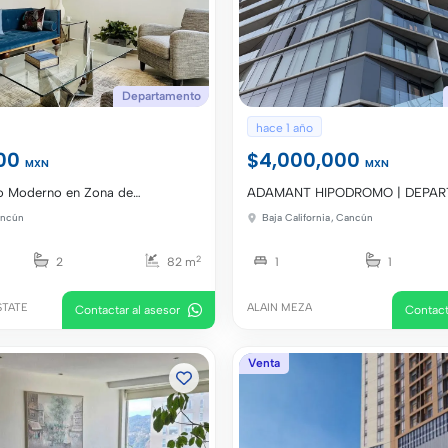
Departamento
hace 1 año
000
$4,000,000
MXN
MXN
o Moderno en Zona de
ADAMANT HIPODROMO | DEPA
VENTA
ncún
Baja California
,
Cancún
2
2
82 m
1
1
STATE
ALAIN MEZA
Contactar al asesor
Contact
Venta