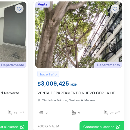
INMOBILIARIA MERIDA
Venta
Departamento
Departamento
hace 1 año
$3,009,425
MXN
ad Narvarte
VENTA DEPARTAMENTO NUEVO CERCA DE
METRO POTRERO SIN ESTACIONAMIENTO
Ciudad de México
,
Gustavo A. Madero
2
2
58 m
2
2
65 m
ROCIO MALJA
ar al asesor
Contactar al asesor