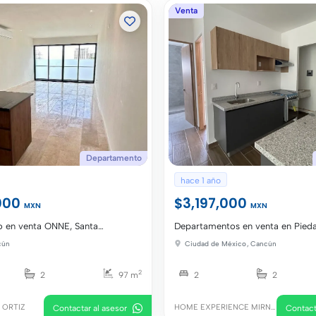
Venta
Departamento
hace 1 año
000
$3,197,000
MXN
MXN
 en venta ONNE, Santa
Departamentos en venta en Pied
MOD MASTER SUITE
Benito Juárez a estrenar
cún
Ciudad de México
,
Cancún
2
2
97 m
2
2
 ORTIZ
HOME EXPERIENCE MIRNA
Contactar al asesor
Contact