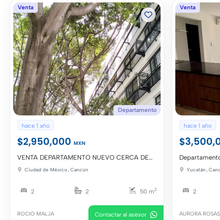
PROPIEDADES
Venta
Venta
Departamento
hace 1 año
hace 1 año
$2,950,000
$3,500,
MXN
VENTA DEPARTAMENTO NUEVO CERCA DE
Departamento
METRO POTRERO SIN ESTACIONAMIENTO
Gertrudis. 
Ciudad de México
,
Cancún
Yucatán
,
Can
2
2
2
50 m
2
ROCIO MALJA
AURORA ROSAS
Contactar al asesor