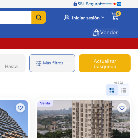
SSL Seguro
0
Iniciar sesión
Vender
Actualizar
Más filtros
búsqueda
vista
Venta