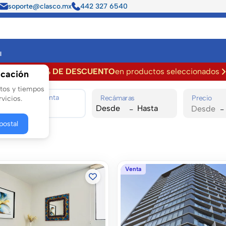
soporte@clasco.mx
442 327 6540
l
Hasta
50% DE DESCUENTO
en productos seleccionados
icación
ta y Renta de Propiedades.
stos y tiempos
Operación Venta
Recámaras
Precio
vicios.
-
-
postal
Venta