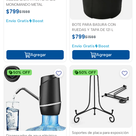
MONOMANDO METAL
$799
$1598
Envío Gratis
Boost
BOTE PARA BASURA CON
RUEDAS Y TAPA DE 121 L
$799
$1598
Envío Gratis
Boost
Agregar
Agregar
50% OFF
50% OFF
Soportes de placa para exposición
Dispensador de agua eléctrico