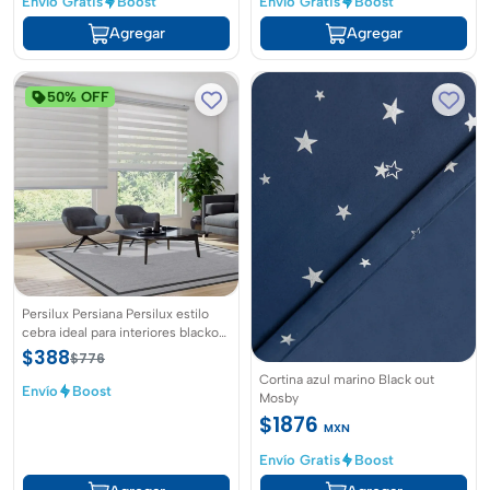
Envío Gratis
Boost
Envío Gratis
Boost
Agregar
Agregar
50% OFF
Persilux Persiana Persilux estilo
cebra ideal para interiores blackout
color crema 81cm X 182cm
$388
$776
Cortina azul marino Black out
Envío
Boost
Mosby
$1876
MXN
Envío Gratis
Boost