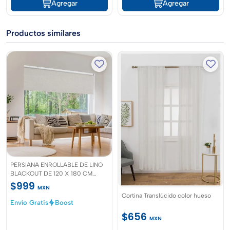
Agregar
Agregar
Productos similares
PERSIANA ENROLLABLE DE LINO
BLACKOUT DE 120 X 180 CM
MARFIL
$999
MXN
Cortina Translúcido color hueso
Envío Gratis
Boost
$656
MXN