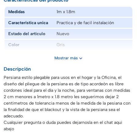
Medidas
1m x 1.8m
Caracteristica unica
Practica y de facil instalación
Estado del artículo
Nuevo
Color
Gris
Material
Otro
Mostrar más
Marca
Persilux
Descripción
Persiana estilo plegable para usos en el hogar y la Oficina, el
Modelo
Persiana plegable para el hogar y la
Oficina tipo acordeón para el día y la
diseño del pliegue de la persiana es de tipo acordeón es libre
noche de 1m x 1.8m color gris
cordones ideal para el día y la noche, para ventanas con medidas
2 cm menores a 1metro x 1.8 metro les seguerimos dejar 2
centimetros de tolerancia menos de la medida de la pesiana con
la finalidad de que el blackout y la vista de la persiana sea el
adecuado.
Cualquier pregunta o duda puedes dejarnosla en el chat aqui
abajo