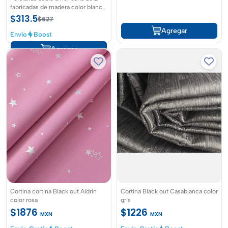
fabricadas de madera color blanco
con medidas 78cm x 91cm
$313.5
$627
Agregar
Envío
Boost
Agregar
Cortina cortina Black out Aldrin
Cortina Black out Casablanca color
color rosa
gris
$1876
$1226
MXN
MXN