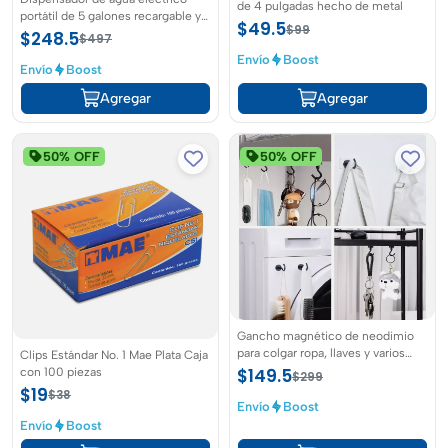
de 4 pulgadas hecho de metal
portátil de 5 galones recargable y
$49.5
$99
universal
$248.5
$497
Envío
Boost
Envío
Boost
Agregar
Agregar
50% OFF
50% OFF
Gancho magnético de neodimio
para colgar ropa, llaves y varios
Clips Estándar No. 1 Mae Plata Caja
articulos 16MM en color negro
con 100 piezas
$149.5
$299
$19
$38
Envío
Boost
Envío
Boost