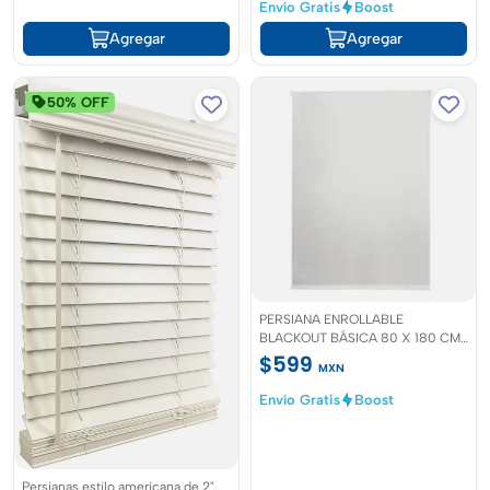
Envío Gratis
Boost
Agregar
Agregar
50% OFF
PERSIANA ENROLLABLE
BLACKOUT BÁSICA 80 X 180 CM
BLANCO
$599
MXN
Envío Gratis
Boost
Persianas estilo americana de 2"