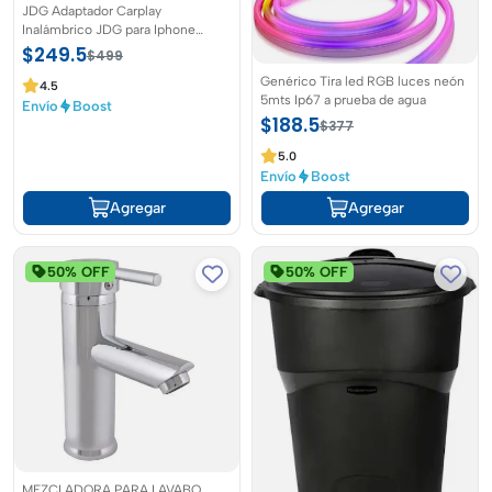
JDG Adaptador Carplay
Inalámbrico JDG para Iphone
Carplay Car Wireless Adapter
$249.5
$499
Genérico Tira led RGB luces neón
4.5
5mts Ip67 a prueba de agua
Envío
Boost
$188.5
$377
5.0
Envío
Boost
Agregar
Agregar
50% OFF
50% OFF
MEZCLADORA PARA LAVABO