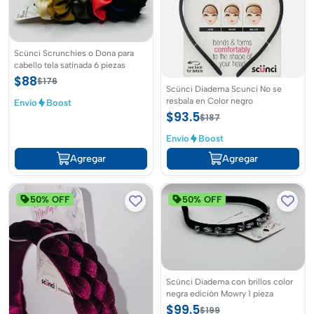
Scünci Scrunchies o Dona para
cabello tela satinada 6 piezas
$88
$176
Scünci Diadema Scunci No se
resbala en Color negro
Envío
Boost
$93.5
$187
Envío
Boost
Agregar
Agregar
50% OFF
50% OFF
Scünci Diadema con brillos color
negra edición Mowry 1 pieza
$99.5
$199