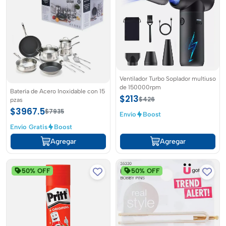
Ventilador Turbo Soplador multiuso
de 150000rpm
Batería de Acero Inoxidable con 15
$213
$426
pzas
$3967.5
$7935
Envío
Boost
Envío Gratis
Boost
Agregar
Agregar
50% OFF
50% OFF