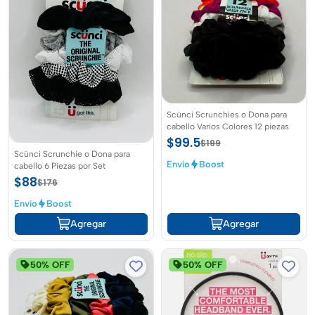
Scünci Scrunchies o Dona para
cabello Varios Colores 12 piezas
$99.5
$199
Scünci Scrunchie o Dona para
Envío
Boost
cabello 6 Piezas por Set
$88
$176
Envío
Boost
Agregar
Agregar
50% OFF
50% OFF