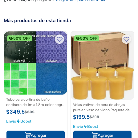
Más productos de esta tienda
50% OFF
50% OFF
Tubo para cortina de baño,
Velas votivas de cera de abejas
cortinero de 1m a 1.8m color negro
pura en vaso de vidrio Paquete de
ajustable por tension sin clavos
$349.5
$699
6 votivos naturales conjunto para
$199.5
$399
paquete de 6, amarillo
Envío
Boost
Envío
Boost
Agregar
Agregar