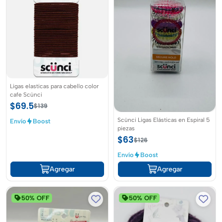
Ligas elasticas para cabello color
cafe Scünci
$69.5
$139
Scünci Ligas Elásticas en Espiral 5
Envío
Boost
piezas
$63
$126
Envío
Boost
Agregar
Agregar
50% OFF
50% OFF