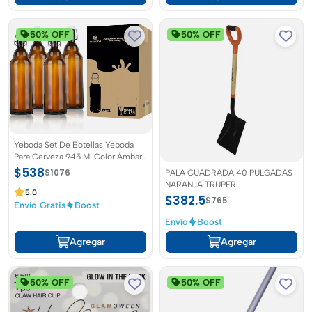
50% OFF
50% OFF
Yeboda Set De Botellas Yeboda
Para Cerveza 945 Ml Color Ámbar
Set de 4pzs
$538
PALA CUADRADA 40 PULGADAS
$1076
NARANJA TRUPER
5.0
$382.5
$765
Envío Gratis
Boost
Envío
Boost
Agregar
Agregar
50% OFF
50% OFF