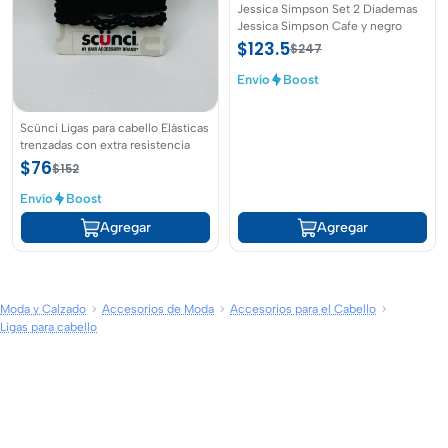
Jessica Simpson Set 2 Diademas
Jessica Simpson Cafe y negro
$123.5
$247
Envío
Boost
Scünci Ligas para cabello Elásticas
trenzadas con extra resistencia
$76
$152
Envío
Boost
Agregar
Agregar
Moda y Calzado
Accesorios de Moda
Accesorios para el Cabello
Ligas para cabello