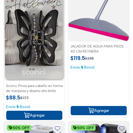
JALADOR DE AGUA PARA PISOS
40 CM REYNERA
$119.5
$239
Envío
Boost
Scünci Pinza para cabello en forma
de mariposa y diseño alto brillo
$88.5
$177
Envío
Boost
Agregar
Agregar
50% OFF
50% OFF