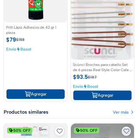
Pritt Lápiz Adhesivo de 42 gr 1
pieza
$79
$158
Envío
Boost
Scünci Broches para cabello Set
de 6 piezas Real Style Color Cafe y
Gris
$93.5
$187
Envío
Boost
Agregar
Agregar
Productos similares
Ver más
50% OFF
50% OFF