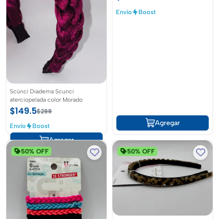
Envío
Boost
Scünci Diadema Scunci
aterciopelada color Morado
$149.5
$299
Agregar
Envío
Boost
Agregar
50% OFF
50% OFF