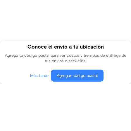
Conoce el envío a tu ubicación
Agrega tu código postal para ver costos y tiempos de entrega de
tus envíos o servicios.
Más tarde
Agregar código postal
Agregar al carrito
Comprar ahora
Conócenos
¿En qué podemos ayudarte?