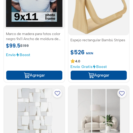
Marco de madera para fotos color
negro 9x11 Ancho de moldura de
Espejo rectangular Bambú Stripes
0,75 pulgadas
$99.5
$199
$526
MXN
Envío
Boost
4.0
Envío Gratis
Boost
Agregar
Agregar