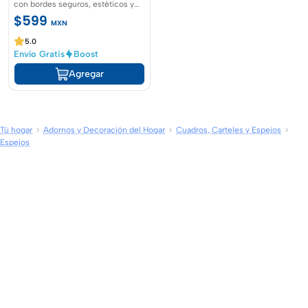
con bordes seguros, estéticos y
sin filos cortantes
$599
MXN
5.0
Envío Gratis
Boost
Agregar
Tú hogar
Adornos y Decoración del Hogar
Cuadros, Carteles y Espejos
Espejos