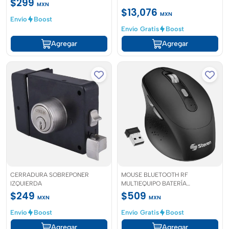
$299
MXN
$13,076
MXN
Envío
Boost
Envío Gratis
Boost
Agregar
Agregar
CERRADURA SOBREPONER
MOUSE BLUETOOTH RF
IZQUIERDA
MULTIEQUIPO BATERÍA
RECARGABLE 800/1200/1600 DPI
$249
$509
MXN
MXN
COM5800
Envío
Boost
Envío Gratis
Boost
Agregar
Agregar