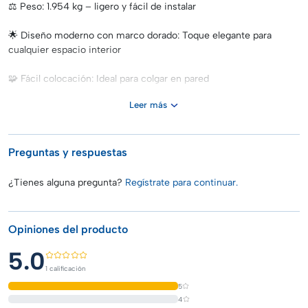
⚖️ Peso: 1.954 kg – ligero y fácil de instalar
🌟 Diseño moderno con marco dorado: Toque elegante para
cualquier espacio interior
🧩 Fácil colocación: Ideal para colgar en pared
Leer más
🏡 Uso exclusivo en interiores
🏠 Ideal para:
Recibidores y pasillos
Preguntas y respuestas
Dormitorios y salas de estar
¿Tienes alguna pregunta?
Regístrate para continuar.
Baños con estilo contemporáneo
Opiniones del producto
Decoración de oficinas, tiendas o espacios comerciales
5.0
✅ Beneficios:
1 calificación
Estilo decorativo que combina con cualquier tendencia
5
4