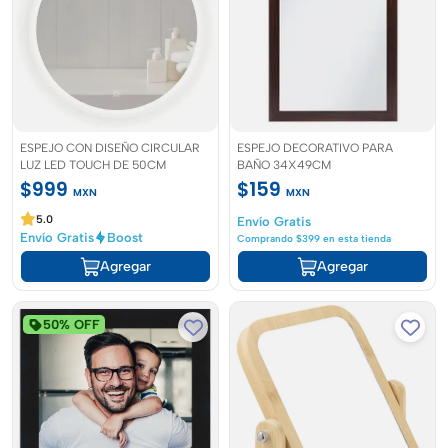
ESPEJO CON DISEÑO CIRCULAR
ESPEJO DECORATIVO PARA
LUZ LED TOUCH DE 50CM
BAÑO 34X49CM
$999
$159
MXN
MXN
5.0
Envío Gratis
Envío Gratis
Boost
Comprando $399 en esta tienda
Agregar
Agregar
50% OFF