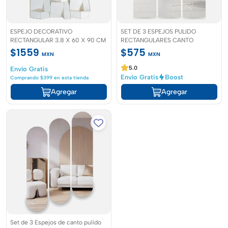
ESPEJO DECORATIVO
SET DE 3 ESPEJOS PULIDO
RECTANGULAR 3.8 X 60 X 90 CM
RECTANGULARES CANTO
$1559
$575
MXN
MXN
5.0
Envío Gratis
Envío Gratis
Boost
Comprando $399 en esta tienda
Agregar
Agregar
Set de 3 Espejos de canto pulido