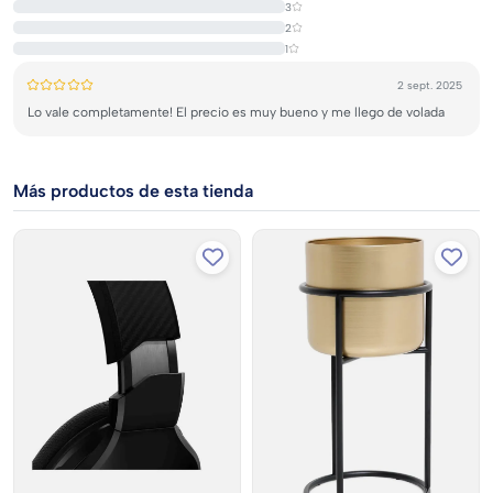
Aporta profundidad y luminosidad a tus espacios
3
2
Ligero y fácil de montar
1
Complementa tanto ambientes clásicos como modernos
2 sept. 2025
Lo vale completamente! El precio es muy bueno y me llego de volada
Más productos de esta tienda