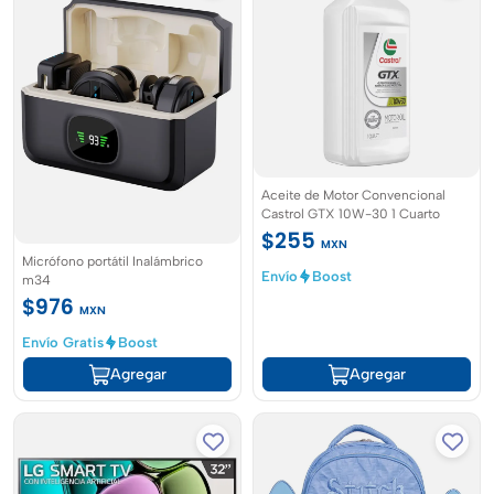
Aceite de Motor Convencional
Castrol GTX 10W-30 1 Cuarto
$255
MXN
Micrófono portátil Inalámbrico
Envío
Boost
m34
$976
MXN
Envío Gratis
Boost
Agregar
Agregar