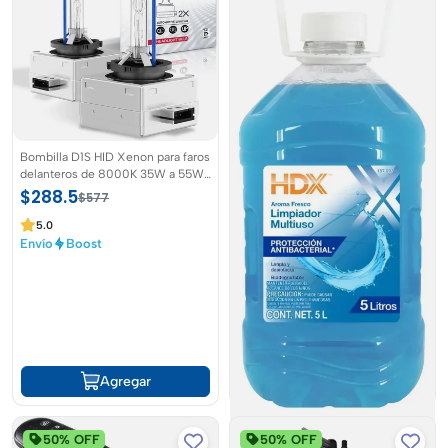
Bombilla D1S HID Xenon para faros
delanteros de 8000K 35W a 55W
luz alta y baja Paquete de 2
$288.5
$577
unidades
5.0
Envío
Boost
Agregar
50% OFF
50% OFF
LÍQUIDO LIMPIADOR DE PISO