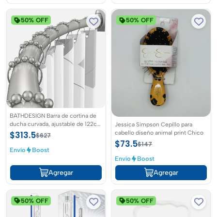
50% OFF
50% OFF
BATHDESIGN Barra de cortina de
ducha curvada, ajustable de 122cm
Jessica Simpson Cepillo para
a 183cm, forma redonda a prueba
cabello diseño animal print Chico
$313.5
$627
de óxido fabricada de aluminio
$73.5
$147
Envío
Boost
Envío
Boost
Agregar
Agregar
50% OFF
50% OFF