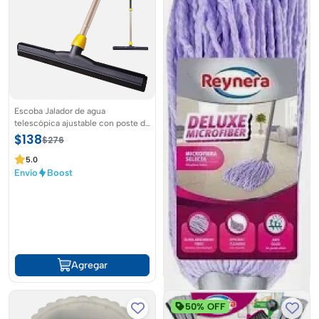
Escoba Jalador de agua
telescópica ajustable con poste de
goma de piso de alta resistencia
$138
$276
5.0
Envío
Boost
Agregar
50% OFF