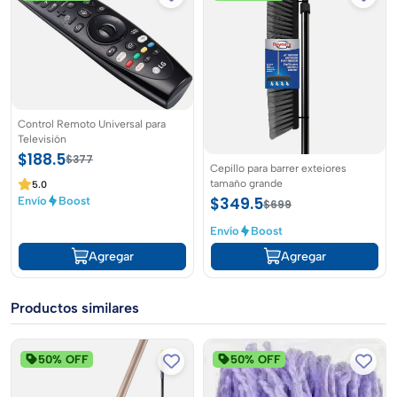
MULTÍUSOS AROMA MAR FRESCO
$137.5
$275
5.0
Envío
Boost
Agregar
Control Remoto Universal para
Televisión
$188.5
$377
Cepillo para barrer exteiores
tamaño grande
5.0
$349.5
Envío
Boost
$699
Envío
Boost
Agregar
Agregar
Productos similares
50% OFF
50% OFF