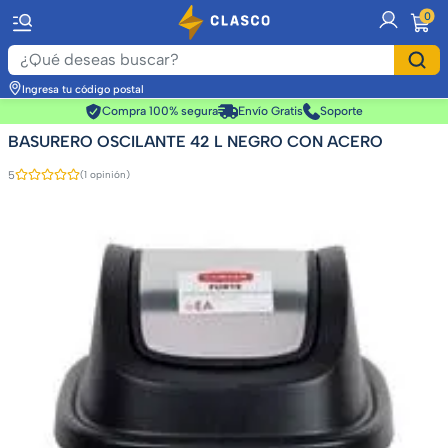
item
0
Ingresa tu código postal
Compra 100% segura
Envío Gratis
Soporte
BASURERO OSCILANTE 42 L NEGRO CON ACERO
5
(1 opinión)