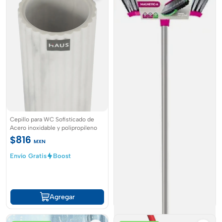
TRAPEADOR DE MICROFIBRA
Cepillo para WC Sofisticado de
SELECTA
Acero inoxidable y polipropileno
$164.5
$329
$816
MXN
Envío
Boost
Envío Gratis
Boost
Agregar
Agregar