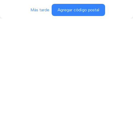
Más tarde
Agregar código postal
Agregar al carrito
Comprar ahora
Conócenos
¿En qué podemos ayudarte?
Contacto
Aviso de privacidad
Términos y condiciones
Términos y condiciones de envíos boost
© 2026 Copyright - CLASCO