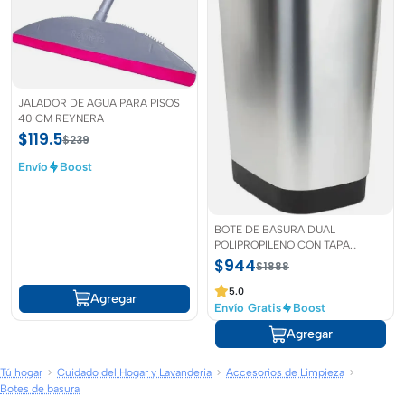
JALADOR DE AGUA PARA PISOS
40 CM REYNERA
$119.5
$239
Envío
Boost
BOTE DE BASURA DUAL
POLIPROPILENO CON TAPA
OSCILANTE/ABATIBLE 50 L
$944
$1888
5.0
Agregar
Envío Gratis
Boost
Agregar
Tú hogar
Cuidado del Hogar y Lavanderia
Accesorios de Limpieza
Botes de basura