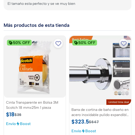
El tamaño esta perfecto y se ve muy bien
Más productos de esta tienda
50% OFF
50% OFF
Cinta Transparente en Bolsa 3M
Scotch 18 mmx25m 1 pieza
Barra de cortina de baño diseño en
$18
$36
acero inoxidable pulido expandible
y ajustable de 109cm a 185cm
$323.5
$647
Envío
Boost
Envío
Boost