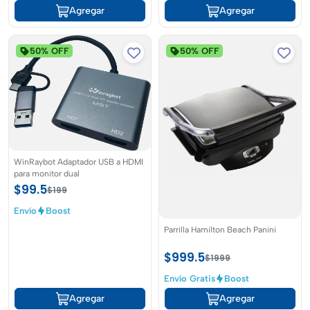
Agregar
Agregar
50% OFF
50% OFF
WinRaybot Adaptador USB a HDMI
para monitor dual
$99.5
$199
Envío
Boost
Parrilla Hamilton Beach Panini
$999.5
$1999
Envío Gratis
Boost
Agregar
Agregar