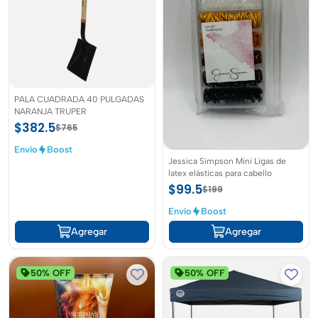
PALA CUADRADA 40 PULGADAS
NARANJA TRUPER
$382.5
$765
Envío
Boost
Jessica Simpson Mini Ligas de
latex elásticas para cabello
$99.5
$199
Envío
Boost
Agregar
Agregar
50% OFF
50% OFF