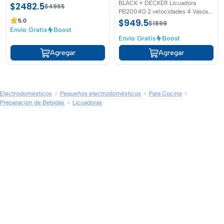
BLACK + DECKER Licuadora
$2482.5
$4965
PB2004G 2 velocidades 4 Vasos
portatiles
$949.5
5.0
$1899
Envío Gratis
Boost
Envío Gratis
Boost
Agregar
Agregar
Electrodomésticos
Pequeños electrodomésticos
Para Cocina
Preparación de Bebidas
Licuadoras