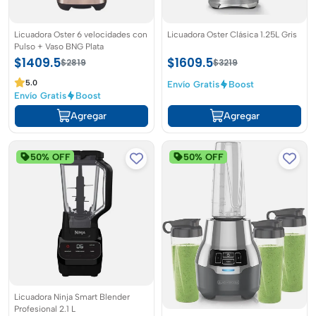
Licuadora Oster 6 velocidades con
Licuadora Oster Clásica 1.25L Gris
Pulso + Vaso BNG Plata
$1409.5
$1609.5
$2819
$3219
5.0
Envío Gratis
Boost
Envío Gratis
Boost
Agregar
Agregar
50% OFF
50% OFF
Licuadora Ninja Smart Blender
Profesional 2.1 L