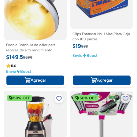
Clips Estándar No. 1 Mae Plata Caja
con 100 piezas
Foco o Bombilla de calor para
$19
$38
reptiles de alto rendimiento
simulador de luz natural
Envío
Boost
$149.5
$299
5.0
Envío
Boost
Agregar
Agregar
50% OFF
50% OFF