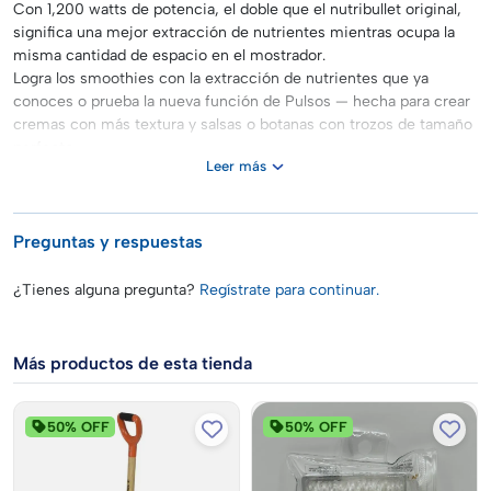
Con 1,200 watts de potencia, el doble que el nutribullet original,
significa una mejor extracción de nutrientes mientras ocupa la
misma cantidad de espacio en el mostrador.
Logra los smoothies con la extracción de nutrientes que ya
conoces o prueba la nueva función de Pulsos — hecha para crear
cremas con más textura y salsas o botanas con trozos de tamaño
perfecto.
Leer más
El diseño simple e intuitivo hace que este dispositivo sea fácil de
usar todos los días. Además, incluye una tapa para llevar fácil de
usar, sin ensuciar y con sello reutilizable, perfecta para estilos de
vida ocupados.
Preguntas y respuestas
¿Tienes alguna pregunta?
Regístrate para continuar.
Más productos de esta tienda
50% OFF
50% OFF