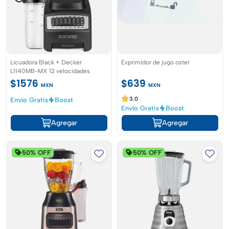
Licuadora Black + Decker
Exprimidor de jugo oster
L1140MB-MX 12 velocidades
$1576
$639
MXN
MXN
3.0
Envío Gratis
Boost
Envío Gratis
Boost
Agregar
Agregar
50% OFF
50% OFF