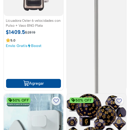
Licuadora Oster 6 velocidades con
Pulso + Vaso BNG Plata
$1409.5
$2819
5.0
Envío Gratis
Boost
Agregar
50% OFF
50% OFF