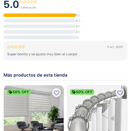
5.0
1 calificación
5
4
3
2
1
9 oct. 2025
Super bonito y se ajusto muy bien al cuerpo
Más productos de esta tienda
50% OFF
50% OFF