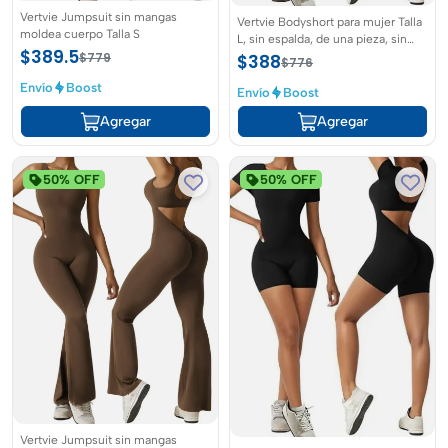
Vertvie Jumpsuit sin mangas
Vertvie Bodyshort para mujer Talla
moldea cuerpo Talla S
L, sin espalda, de una pieza, sin
$389.5
mangas, control de abdomen
$779
$388
$776
Envío
Boost
Envío
Boost
Agregar
Agregar
50% OFF
50% OFF
Vertvie Jumpsuit sin mangas