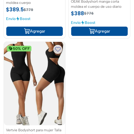
OEAK Bodyshort manga corta
moldea cuerpo
moldea el cuerpo de uso diario
$389.5
$779
$388
$776
Envío
Boost
Envío
Boost
Agregar
Agregar
50% OFF
Vertvie Bodyshort para mujer Talla