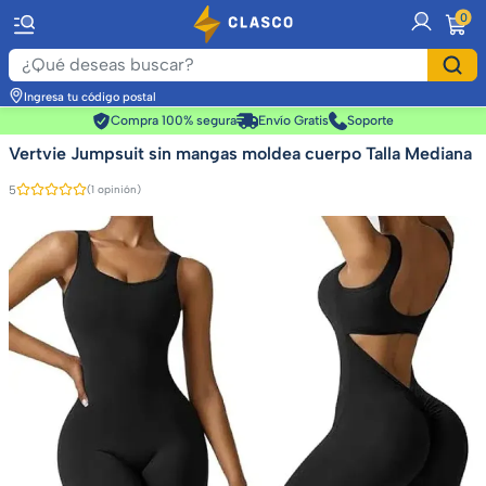
item
0
Ingresa tu código postal
Compra 100% segura
Envío Gratis
Soporte
Vertvie Jumpsuit sin mangas moldea cuerpo Talla Mediana
5
(1 opinión)