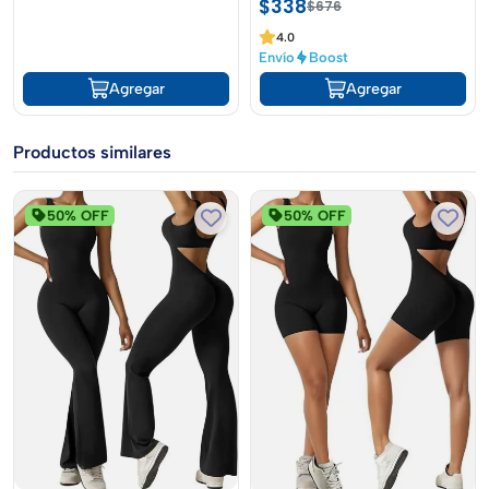
$338
$676
4.0
Envío
Boost
Agregar
Agregar
Productos similares
50% OFF
50% OFF