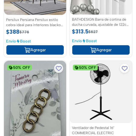
BATHDESIGN Barra de cortina de
Persilux Persiana Persilux estilo
ducha curvada, ajustable de 122cm
cebra ideal para interiores blackout
a 183cm, forma redonda a prueba
color crema 81cm X 182cm
$313.5
$388
$627
$776
de óxido fabricada de aluminio
Envío
Boost
Envío
Boost
Agregar
Agregar
50% OFF
50% OFF
Ventilador de Pedestal 16"
COMMERCIAL ELECTRIC