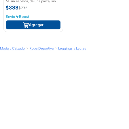
M, sin espalda, de una pieza, sin
mangas, control de abdomen
$388
$776
Envío
Boost
Agregar
Moda y Calzado
Ropa Deportiva
Leggings y Lycras