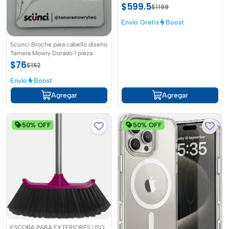
$599.5
$1199
Envío Gratis
Boost
Scünci Broche para cabello diseño
Tamera Mowry Dorado 1 pieza
$76
$152
Envío
Boost
Agregar
Agregar
50% OFF
50% OFF
ESCOBA PARA EXTERIORES USO