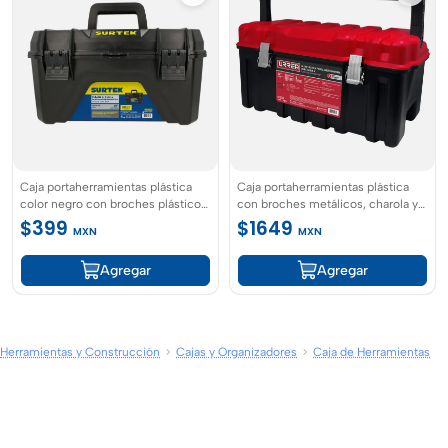
Caja portaherramientas plástica
Caja portaherramientas plástica
color negro con broches plásticos
con broches metálicos, charola y
y charola 19" Surtek
tapa roja 26" x 10" x 10" Urrea
$399
$1649
MXN
MXN
Agregar
Agregar
Herramientas y Construcción
Cajas y Organizadores
Caja de Herramientas