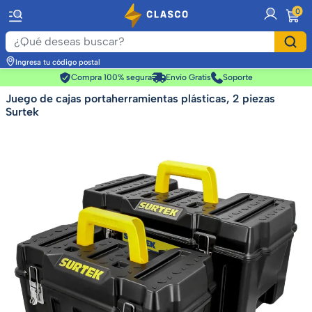
item
0
Ingresa tu código postal
Compra 100% segura
Envío Gratis
Soporte
Juego de cajas portaherramientas plásticas, 2 piezas
Surtek