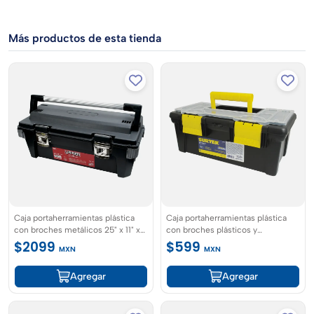
Más productos de esta tienda
Caja portaherramientas plástica
Caja portaherramientas plástica
con broches metálicos 25" x 11" x
con broches plásticos y
10" serie 99 Urrea
organizador 16" x 8" x 6" Surtek
$2099
$599
MXN
MXN
Agregar
Agregar