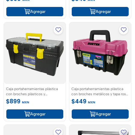
Agregar
Agregar
Caja portaherramientas plástica
Caja portaherramientas plástica
con broches plásticos y
con broches metálicos y tapa rosa
organizador 20" x 9" x 10" Surtek
17" x 9" x 8" Surtek
$899
$449
MXN
MXN
Agregar
Agregar