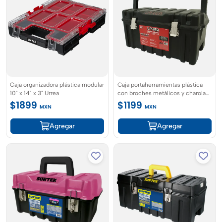
Caja organizadora plástica modular
Caja portaherramientas plástica
10" x 14" x 3" Urrea
con broches metálicos y charola
21" x 11" x 10" Urrea
$1899
$1199
MXN
MXN
Agregar
Agregar