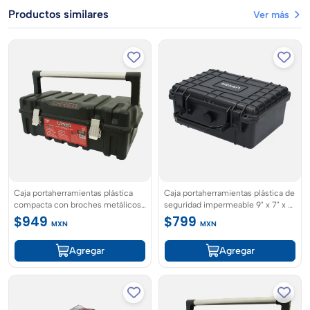
Productos similares
Ver más
Caja portaherramientas plástica
Caja portaherramientas plástica de
compacta con broches metálicos
seguridad impermeable 9" x 7" x 4"
21" x 11" x 7" Urrea
Urrea
$949
$799
MXN
MXN
Agregar
Agregar