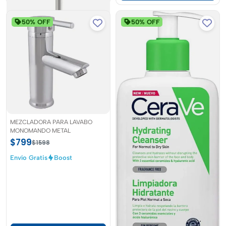
50% OFF
50% OFF
Escoba atrapa polvo
$109.5
$219
Envío
Boost
MEZCLADORA PARA LAVABO
MONOMANDO METAL
Agregar
$799
$1598
Envío Gratis
Boost