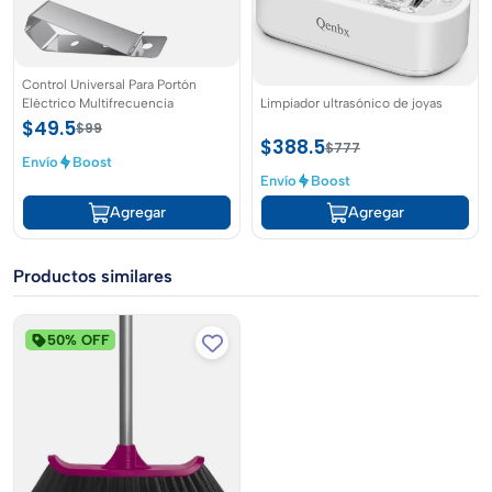
Control Universal Para Portón
Eléctrico Multifrecuencia
Limpiador ultrasónico de joyas
$49.5
$99
$388.5
$777
Envío
Boost
Envío
Boost
Agregar
Agregar
Productos similares
50% OFF