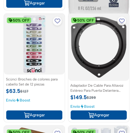
Agregar
50% OFF
50% OFF
CeraVe Limpiador Hidratante Facial
para piel Normal a Seca 237ML
$243
$486
Envío
Boost
Agregar
Scünci Broches de colores para
cabello Set de 12 piezas
Adaptador De Cable Para Altavoz
$63.5
Estéreo Para Puerta Delantera
$127
Paquete 2 unidades
$149.5
$299
Envío
Boost
Envío
Boost
Agregar
Agregar
50% OFF
50% OFF