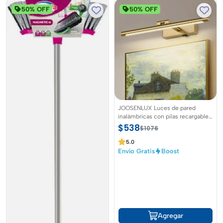
50% OFF
50% OFF
JOOSENLUX Luces de pared
inalámbricas con pilas recargables
con luz regulables de15.7 pulgadas
$538
$1076
5.0
Envío Gratis
Boost
Agregar