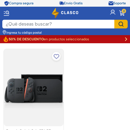
Compra segura
Envío Gratis
Soporte
item
0
Ingresa tu código postal
50% DE DESCUENTO
en productos seleccionados