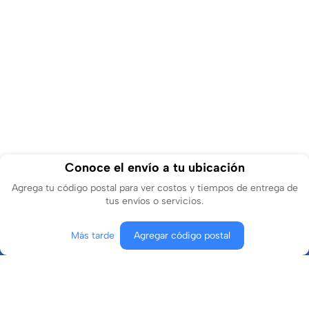
Conoce el envío a tu ubicación
Agrega tu código postal para ver costos y tiempos de entrega de
tus envíos o servicios.
Más tarde
Agregar código postal