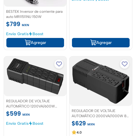
BESTEK Inversor de corriente para
auto MRI1511NU 150W
$799
MXN
Envío Gratis
Boost
Agregar
Agregar
REGULADOR DE VOLTAJE
AUTOMÁTICO 1200VA/600W
REGULADOR DE VOLTAJE
Ablerex
$599
MXN
AUTOMÁTICO 2000VA/1000W 8
contactos Ablerex
$629
Envío Gratis
Boost
MXN
4.0