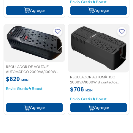
Envío Gratis
Boost
Agregar
Agregar
REGULADOR DE VOLTAJE
AUTOMÁTICO 2000VA/1000W
20v 50/60hz Ablerex
REGULADOR AUTOMÁTICO
$629
MXN
2000VA/1000W 8 contactos
Ablerex
$706
Envío Gratis
Boost
MXN
Envío Gratis
Boost
Agregar
Agregar