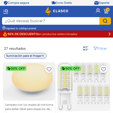
Compra segura
Envío Gratis
Soporte
item
0
Ingresa tu código postal
50% DE DESCUENTO
en productos seleccionados
Filtrar
27
resultados
Iluminación para el Hogar
50% OFF
50% OFF
Lampara con luz especial nocturna
para bebé ideal para espacios de