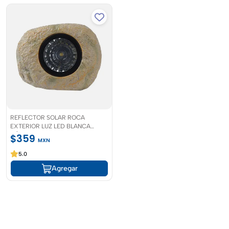
REFLECTOR SOLAR ROCA
EXTERIOR LUZ LED BLANCA
CÁLIDA
$359
MXN
5.0
Agregar