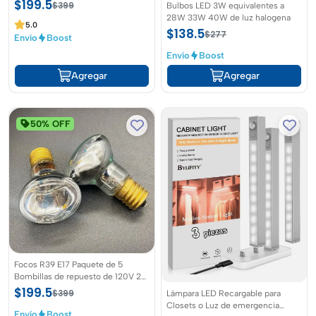
recamara y salas
$199.5
Bulbos LED 3W equivalentes a
$399
28W 33W 40W de luz halogena
5.0
$138.5
$277
Envío
Boost
Envío
Boost
Agregar
Agregar
50% OFF
Focos R39 E17 Paquete de 5
Bombillas de repuesto de 120V 25
W ideal para lámpara de
$199.5
$399
Lámpara LED Recargable para
movimiento líquido de 13 pulgadas
Closets o Luz de emergencia
Envío
Boost