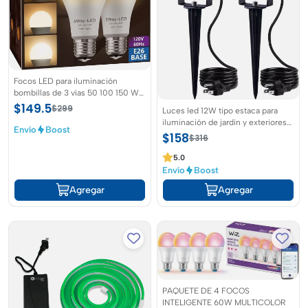
Focos LED para iluminación
bombillas de 3 vías 50 100 150 W
color blanco cálido 3000 K
$149.5
$299
Luces led 12W tipo estaca para
iluminación de jardin y exteriores
Envío
Boost
color de luz calido 2 piezas
$158
$316
5.0
Envío
Boost
Agregar
Agregar
PAQUETE DE 4 FOCOS
INTELIGENTE 60W MULTICOLOR