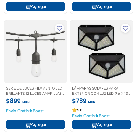
Agregar
Agregar
SERIE DE LUCES FILAMENTO LED
LÁMPARAS SOLARES PARA
BRILLANTE 12 LUCES AMARILLAS
EXTERIOR CON LUZ LED 9.6 X 13
CÁLIDAS
X 5.5 CM NEGRO 2 PIEZAS
$899
$789
MXN
MXN
5.0
Envío Gratis
Boost
Envío Gratis
Boost
Agregar
Agregar