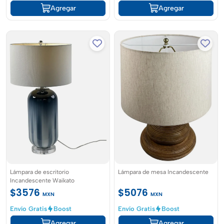
Agregar
Agregar
Lámpara de escritorio
Lámpara de mesa Incandescente
Incandescente Waikato
$3576
$5076
MXN
MXN
Envío Gratis
Boost
Envío Gratis
Boost
Agregar
Agregar