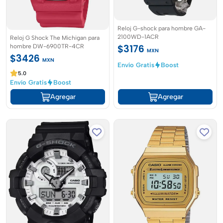
Reloj G-shock para hombre GA-
2100WD-1ACR
Reloj G Shock The Michigan para
$3176
hombre DW-6900TR-4CR
MXN
$3426
MXN
Envío Gratis
Boost
5.0
Envío Gratis
Boost
Agregar
Agregar