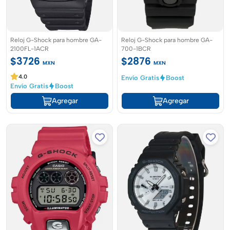
Reloj G-Shock para hombre GA-
Reloj G-Shock para hombre GA-
2100FL-1ACR
700-1BCR
$3726
$2876
MXN
MXN
4.0
Envío Gratis
Boost
Envío Gratis
Boost
Agregar
Agregar