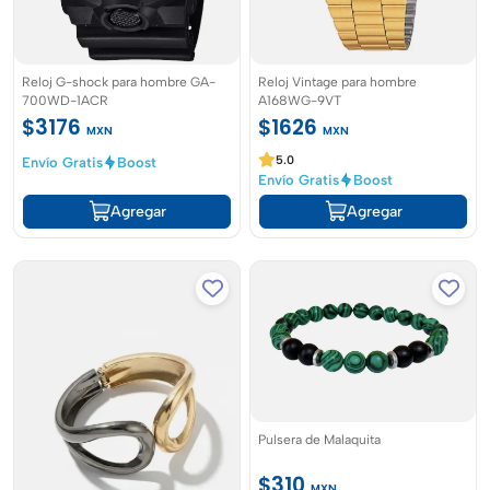
Reloj G-shock para hombre GA-
Reloj Vintage para hombre
700WD-1ACR
A168WG-9VT
$3176
$1626
MXN
MXN
5.0
Envío Gratis
Boost
Envío Gratis
Boost
Agregar
Agregar
Pulsera de Malaquita
$310
MXN