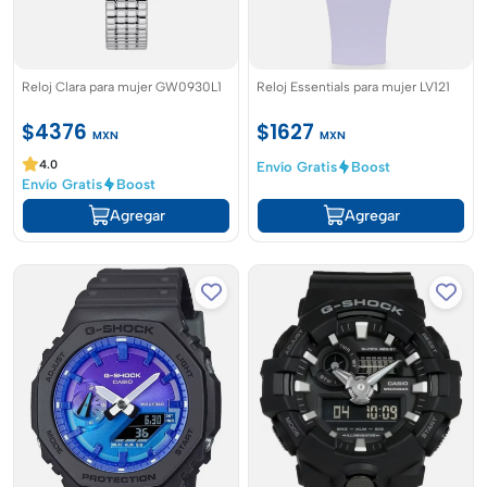
Reloj Clara para mujer GW0930L1
Reloj Essentials para mujer LV121
$4376
$1627
MXN
MXN
4.0
Envío Gratis
Boost
Envío Gratis
Boost
Agregar
Agregar