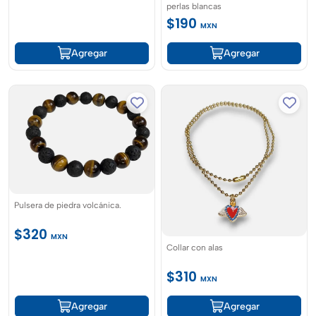
perlas blancas
$190
MXN
Agregar
Agregar
Pulsera de piedra volcánica.
$320
MXN
Collar con alas
$310
MXN
Agregar
Agregar