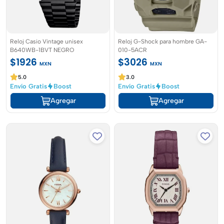
Reloj Casio Vintage unisex
Reloj G-Shock para hombre GA-
B640WB-1BVT NEGRO
010-5ACR
$1926
$3026
MXN
MXN
5.0
3.0
Envío Gratis
Boost
Envío Gratis
Boost
Agregar
Agregar