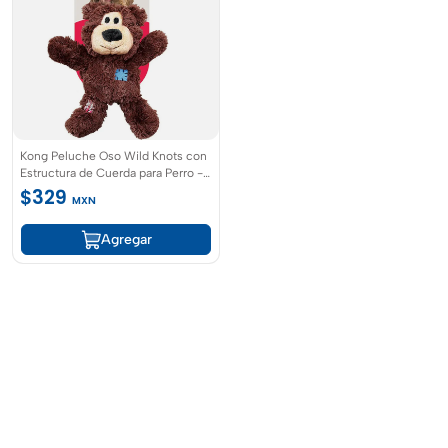
Kong Peluche Oso Wild Knots con
Estructura de Cuerda para Perro -
Tamaño M
$329
MXN
Agregar