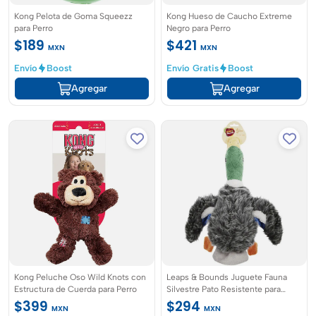
Kong Pelota de Goma Squeezz
Kong Hueso de Caucho Extreme
para Perro
Negro para Perro
$189
$421
MXN
MXN
Envío
Boost
Envío Gratis
Boost
Agregar
Agregar
Kong Peluche Oso Wild Knots con
Leaps & Bounds Juguete Fauna
Estructura de Cuerda para Perro
Silvestre Pato Resistente para
Perro, Grande
$399
$294
MXN
MXN