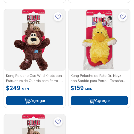
Kong Peluche Oso Wild Knots con
Kong Peluche de Pato Dr. Noyz
Estructura de Cuerda para Perro -
con Sonido para Perro - Tamaño
Tamaño CH
XS
$249
$159
MXN
MXN
Agregar
Agregar