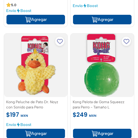
5.0
Envío
Boost
Envío
Boost
Agregar
Agregar
Kong Peluche de Pato Dr. Noyz
Kong Pelota de Goma Squeezz
con Sonido para Perro
para Perro - Tamaño L
$197
$249
MXN
MXN
Envío
Boost
Agregar
Agregar