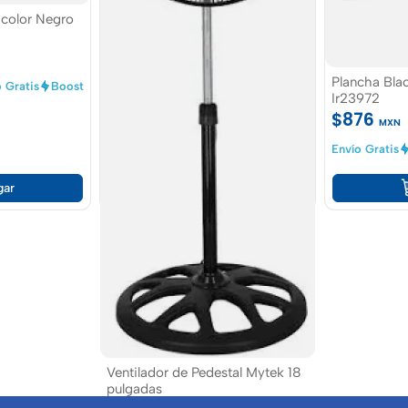
 color Negro
Plancha Bla
 Gratis
Boost
Ir23972
$876
MXN
Envío Gratis
gar
Ventilador de Pedestal Mytek 18
pulgadas