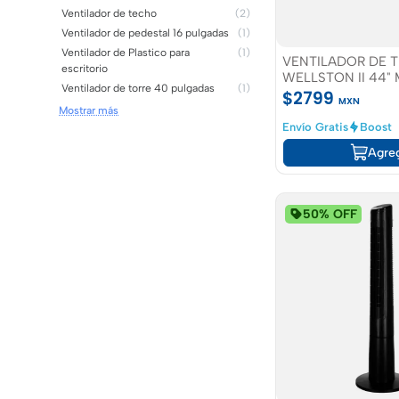
Ventilador de techo
(2)
Ventilador de pedestal 16 pulgadas
(1)
Ventilador de Plastico para
(1)
VENTILADOR DE 
escritorio
WELLSTON II 44
Ventilador de torre 40 pulgadas
(1)
CEPILLADO COLO
$2799
MXN
MADERA
Mostrar más
Envío Gratis
Boost
Agre
50% OFF