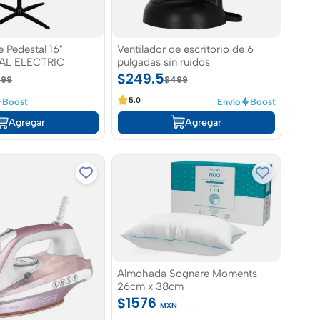
e Pedestal 16"
Ventilador de escritorio de 6
L ELECTRIC
pulgadas sin ruidos
$249.5
199
$499
5.0
Boost
Envío
Boost
Agregar
Agregar
Almohada Sognare Moments
26cm x 38cm
$1576
MXN