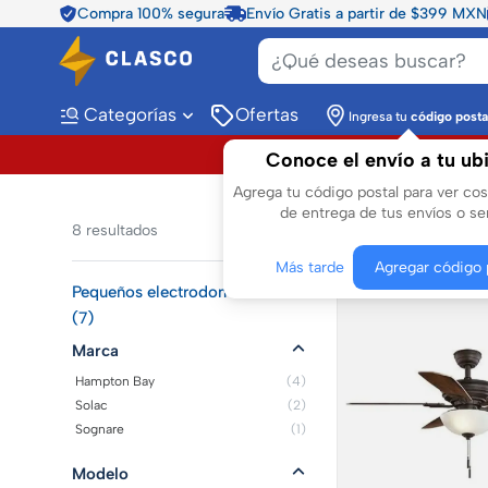
Compra 100% segura
Envío Gratis a partir de $399 MXN
Categorías
Ofertas
Ingresa tu
código posta
Conoce el envío a tu ub
Agrega tu código postal para ver co
de entrega de tus envíos o ser
8
resultados
Pequeños electrodomé
Más tarde
Agregar código 
Pequeños electrodomésticos
(7)
Marca
Hampton Bay
(4)
Solac
(2)
Sognare
(1)
Modelo