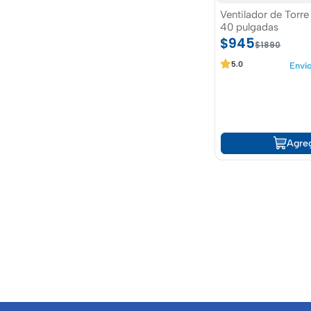
Ventilador de Torre
40 pulgadas
$945
$1890
5.0
Envío
Agre