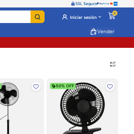
SSL Seguro
0
Iniciar sesión
Vender
F
50% OFF