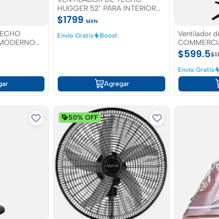
HUGGER 52" PARA INTERIOR
BRONCE / CAFÉ
$1799
MXN
TECHO
Ventilador d
Envío Gratis
Boost
" MODERNO
COMMERCIA
R CAFÉ
$599.5
$1
Envío Gratis
gar
Agregar
50% OFF