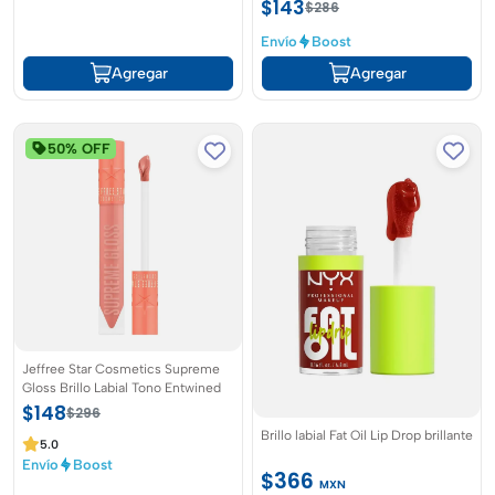
$143
$286
Envío
Boost
Agregar
Agregar
50% OFF
Jeffree Star Cosmetics Supreme
Gloss Brillo Labial Tono Entwined
$148
$296
Brillo labial Fat Oil Lip Drop brillante
5.0
Envío
Boost
$366
MXN