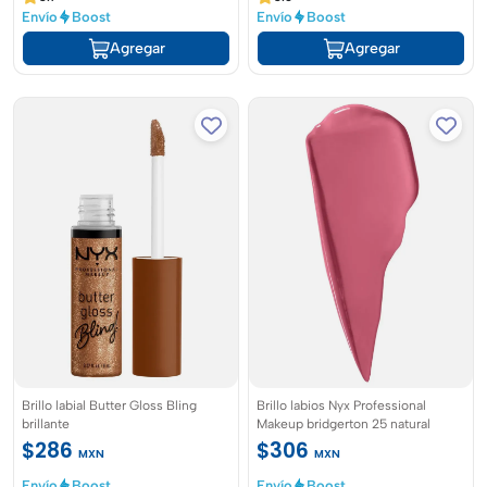
Envío
Boost
Envío
Boost
Agregar
Agregar
Brillo labial Butter Gloss Bling
Brillo labios Nyx Professional
brillante
Makeup bridgerton 25 natural
$286
$306
MXN
MXN
Envío
Boost
Envío
Boost