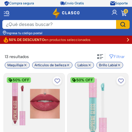
Compra segura
Envío Gratis
Soporte
item
0
Ingresa tu código postal
50% DE DESCUENTO
en productos seleccionados
Filtrar
13
resultados
Maquillaje
Artículos de belleza
Labios
Brillo Labial
50% OFF
50% OFF