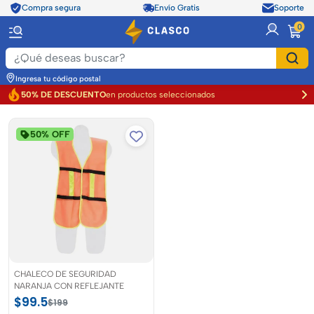
Compra segura
Envío Gratis
Soporte
item
0
Ingresa tu código postal
50% DE DESCUENTO
en productos seleccionados
50% OFF
CHALECO DE SEGURIDAD
NARANJA CON REFLEJANTE
$99.5
$199