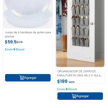
Juego de 6 bandejas de goteo para
plantas
$59.5
$119
Envío
Boost
ORGANIZADOR DE ZAPATOS
PARA PUERTA GRIS 48.3 X 162.6
Agregar
CM
$199
MXN
Envío
Boost
Agregar