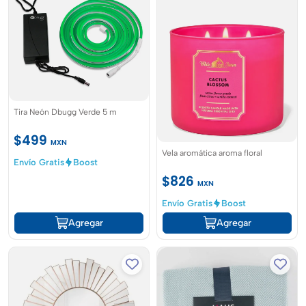
Tira Neón Dbugg Verde 5 m
$499
MXN
Vela aromática aroma floral
Envío Gratis
Boost
$826
MXN
Envío Gratis
Boost
Agregar
Agregar