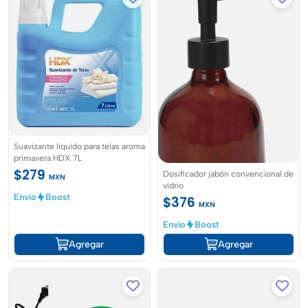
Suavizante líquido para telas aroma
primavera HDX 7L
$279
Dosificador jabón convencional de
MXN
vidrio
Envío
Boost
$376
MXN
Envío
Boost
Agregar
Agregar