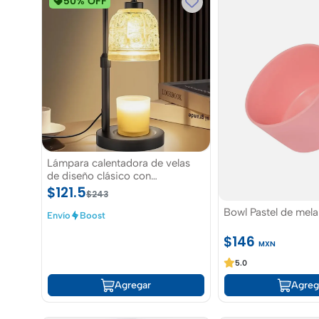
50% OFF
Lámpara calentadora de velas
de diseño clásico con
temporizador y luz regulable
$121.5
$243
Bowl Pastel de mel
Envío
Boost
$146
MXN
5.0
Agregar
Agreg