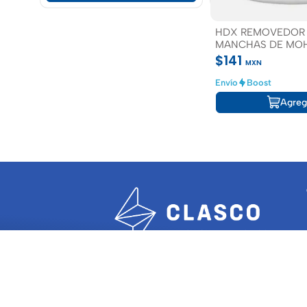
HDX REMOVEDOR
MANCHAS DE MOH
$141
MXN
Envío
Boost
Agreg
Aviso de pr