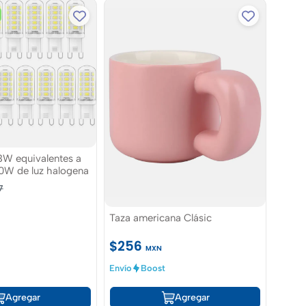
3W equivalentes a
W de luz halogena
7
Taza americana Clásic
$256
MXN
Envío
Boost
Agregar
Agregar