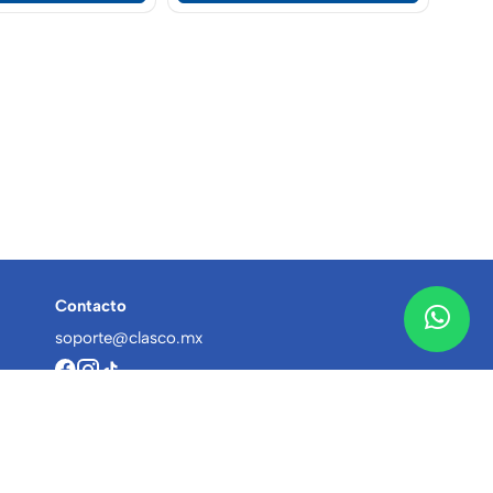
Contacto
soporte@clasco.mx
¡Síguenos y no te pierdas las ofertas!
envíos boost