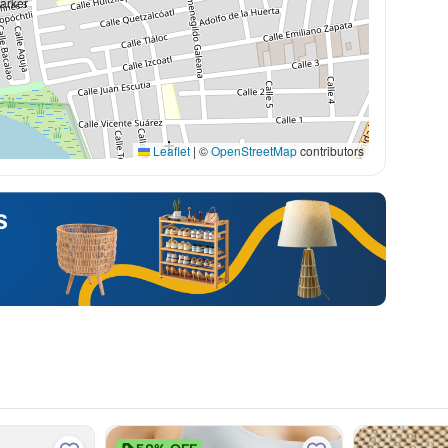
Leaflet
|
©
OpenStreetMap
contributors