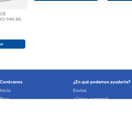
 DE
O 946 ML
ar
Conócenos
¿En qué podemos ayudarte?
Inicio
Envíos
Blog
¿Cómo comprar?
Comunidad de vendedores
¿Cómo vender?
ivacidad
|
Términos y condiciones
|
Términos y condiciones de 