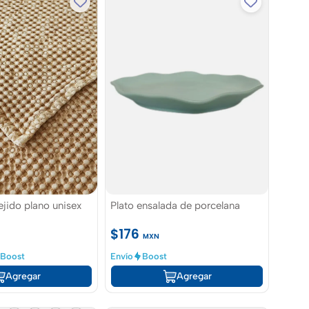
ejido plano unisex
Plato ensalada de porcelana
$176
MXN
Boost
Envío
Boost
Agregar
Agregar