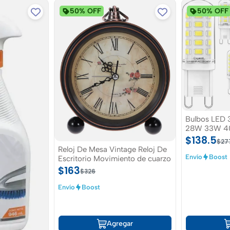
50% OFF
50% OFF
Bulbos LED 
28W 33W 40
$138.5
$27
Reloj De Mesa Vintage Reloj De
Envío
Boost
Escritorio Movimiento de cuarzo
$163
$326
Envío
Boost
Agregar