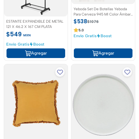
Yeboda Set De Botellas Yeboda
Para Cerveza 945 Ml Color Ámbar
Set de 4pzs
$538
ESTANTE EXPANDIBLE DE METAL
$1076
121 X 46.2 X 167 CM PLATA
5.0
$549
MXN
Envío Gratis
Boost
Envío Gratis
Boost
Agregar
Agregar