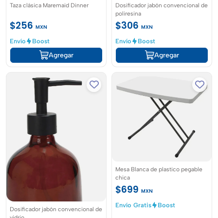
Taza clásica Maremaid Dinner
Dosificador jabón convencional de
poliresina
$256
$306
MXN
MXN
Envío
Boost
Envío
Boost
Agregar
Agregar
Mesa Blanca de plastico pegable
chica
$699
MXN
Envío Gratis
Boost
Dosificador jabón convencional de
vidrio