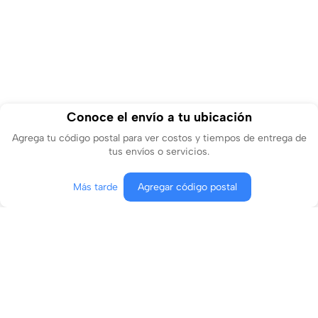
Conoce el envío a tu ubicación
Agrega tu código postal para ver costos y tiempos de entrega de
tus envíos o servicios.
Más tarde
Agregar código postal
Agregar al carrito
Comprar ahora
Conócenos
¿En qué podemos ayudarte?