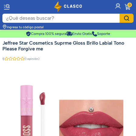
item
0
Ingresa tu código postal
Compra 100% segura
Envío Gratis
Soporte
Jeffree Star Cosmetics Suprme Gloss Brillo Labial Tono
Please Forgive me
5
(1 opinión)