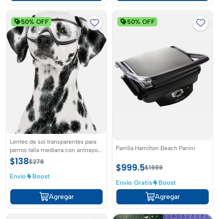
50% OFF
50% OFF
Lentes de sol transparentes para
Parrilla Hamilton Beach Panini
perros talla mediana con antirayos
UV
$138
$276
$999.5
$1999
Envío
Boost
Envío Gratis
Boost
Agregar
Agregar