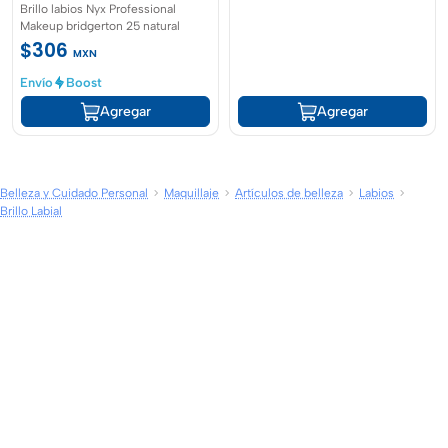
Brillo labios Nyx Professional
Makeup bridgerton 25 natural
$306
MXN
Envío
Boost
Agregar
Agregar
Belleza y Cuidado Personal
Maquillaje
Artículos de belleza
Labios
Brillo Labial