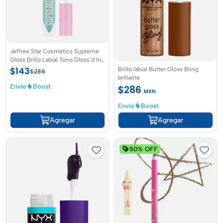
Jeffree Star Cosmetics Supreme
Gloss Brillo Labial Tono Gloss´d In
Paradise
Brillo labial Butter Gloss Bling
$143
$286
brillante
Envío
Boost
$286
MXN
Envío
Boost
Agregar
Agregar
50% OFF