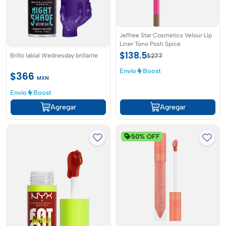
Jeffree Star Cosmetics Velour Lip
Liner Tono Posh Spice
$138.5
Brillo labial Wednesday brillante
$277
Envío
Boost
$366
MXN
Envío
Boost
Agregar
Agregar
50% OFF