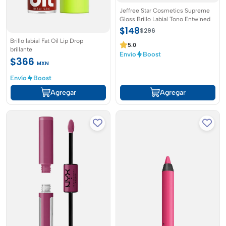
Jeffree Star Cosmetics Supreme
Gloss Brillo Labial Tono Entwined
$148
$296
Brillo labial Fat Oil Lip Drop
5.0
brillante
Envío
Boost
$366
MXN
Envío
Boost
Agregar
Agregar