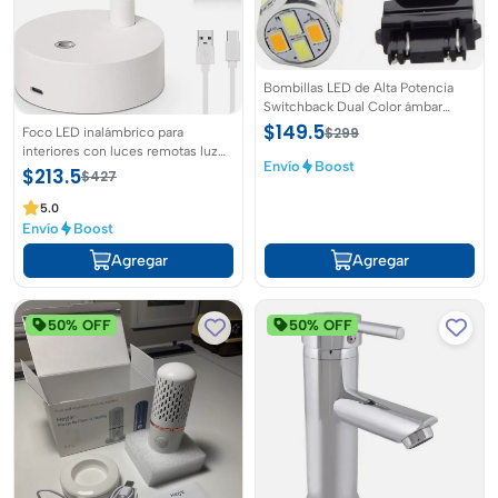
Bombillas LED de Alta Potencia
Switchback Dual Color ámbar
blanco para coche Auto Frontal
$149.5
Foco LED inalámbrico para
$299
Trasera Señal de Giro luces de cola
interiores con luces remotas luz
DRL (paquete de 2)
Envío
Boost
de imagen regulable para
$213.5
$427
interiores y bateria recargable
5.0
Envío
Boost
Agregar
Agregar
50% OFF
50% OFF