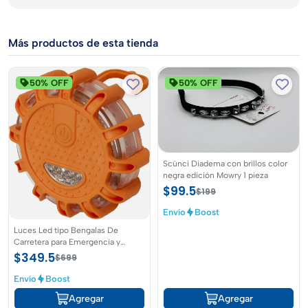
Más productos de esta tienda
50% OFF
50% OFF
Scünci Diadema con brillos color
negra edición Mowry 1 pieza
$99.5
$199
Envío
Boost
Luces Led tipo Bengalas De
Carretera para Emergencia y
señalización vial
$349.5
$699
Envío
Boost
Agregar
Agregar