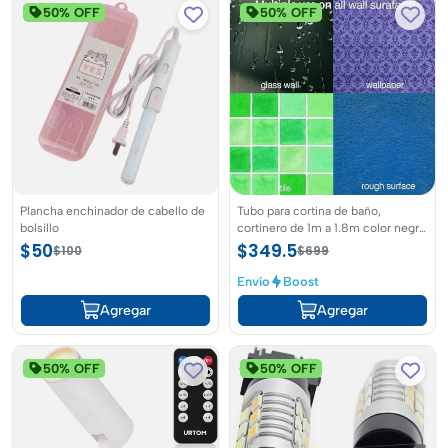
50% OFF
50% OFF
Plancha enchinador de cabello de
Tubo para cortina de baño,
bolsillo
cortinero de 1m a 1.8m color negro
ajustable por tension sin clavos
$50
$349.5
$100
$699
Envío
Boost
Agregar
Agregar
50% OFF
50% OFF