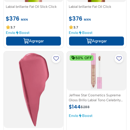
Labial brillante Fat Oil Slick Click
Labial brillante Fat Oil Click
$376
$376
MXN
MXN
3.7
3.7
Envío
Boost
Envío
Boost
Agregar
Agregar
50% OFF
Jeffree Star Cosmetics Supreme
Gloss Brillo Labial Tono Celebrity
Skin
$144
$288
Envío
Boost