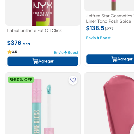
Jeffree Star Cosmetics 
Liner Tono Posh Spice
$138.5
$277
Labial brillante Fat Oil Click
Envío
Boost
$376
MXN
3.5
Envío
Boost
Agregar
Agregar
50% OFF