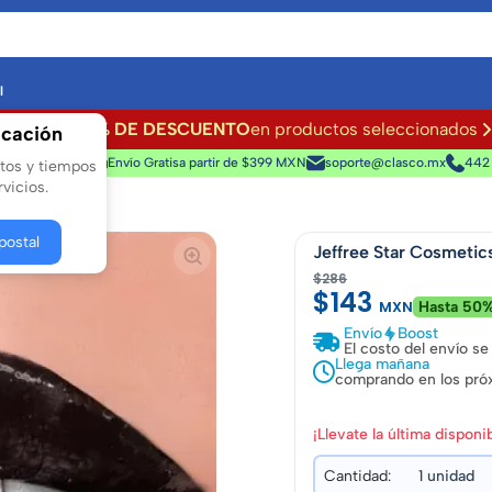
l
Hasta
50% DE DESCUENTO
en productos seleccionados
icación
a 100% segura
Envío Gratis
a partir de $399 MXN
soporte@clasco.mx
442
stos y tiempos
vicios.
lo Labial
postal
Jeffree Star Cosmetic
$286
$143
MXN
Hasta 50%
Envío
Boost
El costo del envío se
Llega mañana
comprando en los pró
¡Llevate la última disponib
Cantidad: