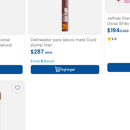
Jeffree St
Gloss Brill
Forgive me
$194
$388
sional
Delineador para labios mate Duck
5.0
atural
plump liner
$287
MXN
Envío
Boost
Agregar