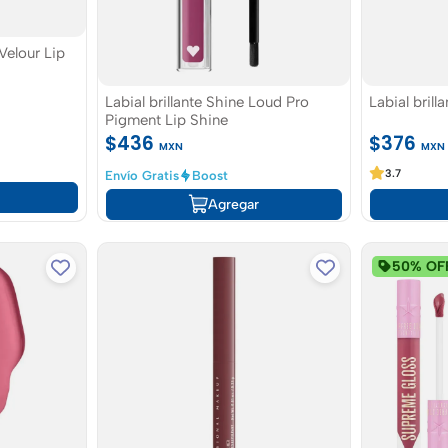
Velour Lip
Labial brillante Shine Loud Pro
Labial brill
Pigment Lip Shine
$436
$376
MXN
MXN
3.7
Envío Gratis
Boost
Agregar
50% OF