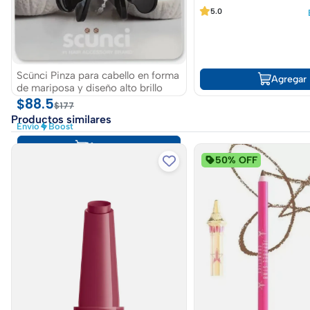
5.0
Scünci Pinza para cabello en forma
Agregar
de mariposa y diseño alto brillo
$88.5
$177
Productos similares
Envío
Boost
Agregar
50% OFF