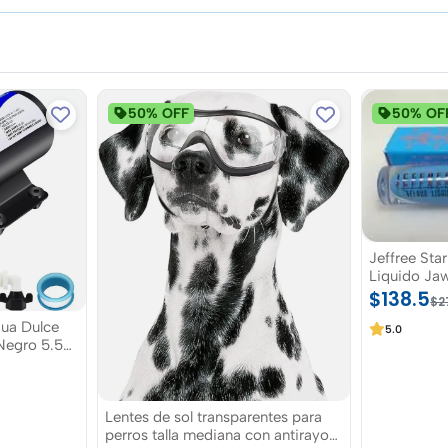
50% OFF
50% OF
Jeffree Sta
Liquido Jaw
$138.5
$2
ua Dulce
5.0
Lentes de sol transparentes para
perros talla mediana con antirayos