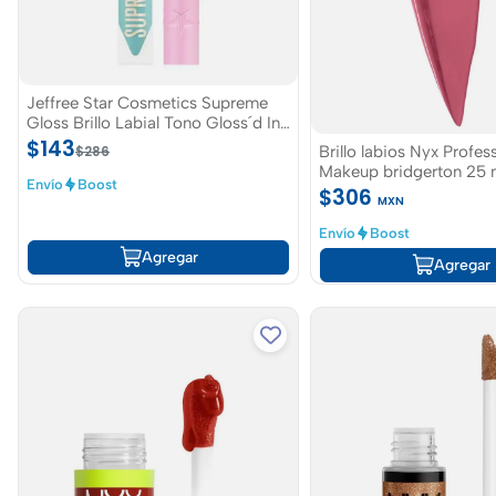
Jeffree Star Cosmetics Supreme
Gloss Brillo Labial Tono Gloss´d In
Paradise
$143
Brillo labios Nyx Profes
$286
Makeup bridgerton 25 n
Envío
Boost
$306
MXN
Envío
Boost
Agregar
Agregar