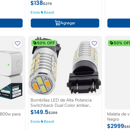
UV
$138
$276
Envío
Boost
Agregar
50% OFF
50% OF
Bombillas LED de Alta Potencia
Switchback Dual Color ámbar
blanco para coche Auto Frontal
$149.5
$299
 1800w para
Maleta de v
Trasera Señal de Giro luces de cola
Negro
DRL (paquete de 2)
Envío
Boost
a Linkind
$2999
$5
iezas