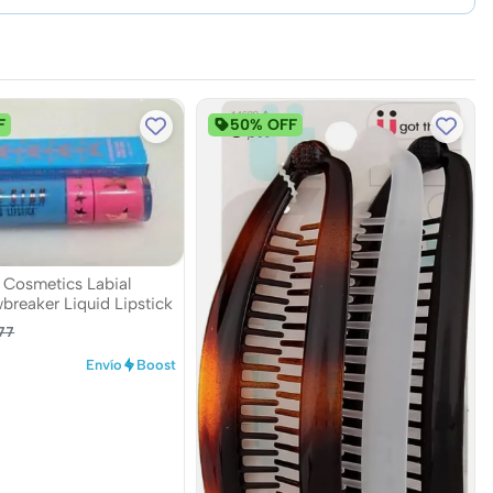
F
50% OFF
r Cosmetics Labial
breaker Liquid Lipstick
77
Envío
Boost