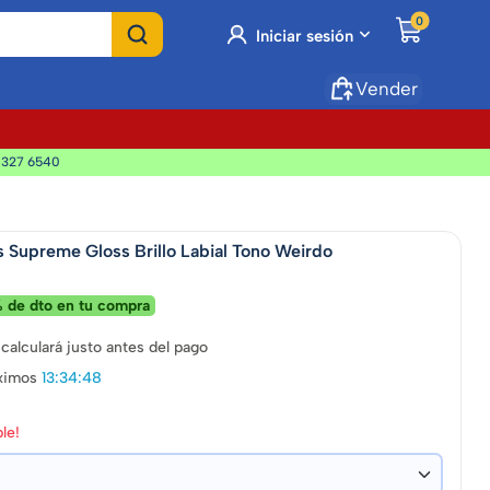
0
Iniciar sesión
Vender
 327 6540
s Supreme Gloss Brillo Labial Tono Weirdo
 de dto en tu compra
 calculará justo antes del pago
ximos
13:34:46
le!