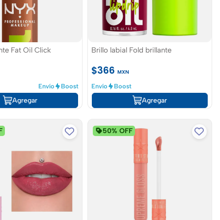
ante Fat Oil Click
Brillo labial Fold brillante
$366
MXN
Envío
Boost
Envío
Boost
Agregar
Agregar
F
50% OFF