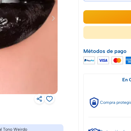
Métodos de pago
En 
Compra
protegi
al Tono Weirdo