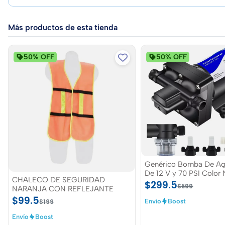
Más productos de esta tienda
50% OFF
50% OFF
Genérico Bomba De Ag
De 12 V y 70 PSI Color Negro 5.5
CHALECO DE SEGURIDAD
GPM
$299.5
$599
NARANJA CON REFLEJANTE
$99.5
Envío
Boost
$199
Envío
Boost