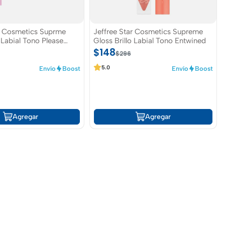
ar Cosmetics Suprme
Jeffree Star Cosmetics Supreme
o Labial Tono Please
Gloss Brillo Labial Tono Entwined
$148
$296
5.0
Envío
Boost
Envío
Boost
Agregar
Agregar