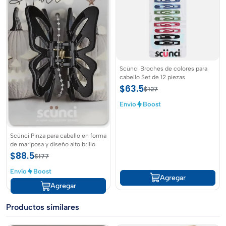
Scünci Broches de colores para
cabello Set de 12 piezas
$63.5
$127
Envío
Boost
Scünci Pinza para cabello en forma
de mariposa y diseño alto brillo
$88.5
$177
Envío
Boost
Agregar
Agregar
Productos similares