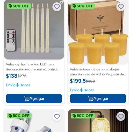
50% OFF
50% OFF
Velas de iluminación LED para
decoración regulación a control
Velas votivas de cera de abejas
remoto
pura en vaso de vidrio Paquete de
$138
$276
6 votivos naturales conjunto para
$199.5
$399
paquete de 6, amarillo
Envío
Boost
Envío
Boost
Agregar
Agregar
50% OFF
50% OFF