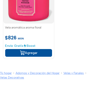
Vela aromática aroma floral
$826
MXN
Envío Gratis
Boost
Agregar
Tú hogar
Adornos y Decoración del Hogar
Velas y Fanales
Velas Decorativas