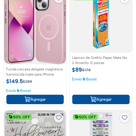
Lápices de Grafito Paper Mate No.
2 Amarillo 12 piezas
$89
Funda carcasa delgada magnética
$178
translúcida mate para iPhone
Envío
Boost
$149.5
$299
Envío
Boost
Agregar
Agregar
50% OFF
50% OFF