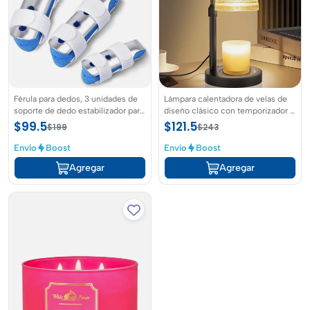
Férula para dedos, 3 unidades de
Lámpara calentadora de velas de
soporte de dedo estabilizador para
diseño clásico con temporizador y
dedos rotos, enderezar artritis
luz regulable
$99.5
$121.5
$199
$243
nudillos inmovilización, azul
Envío
Boost
Envío
Boost
Agregar
Agregar