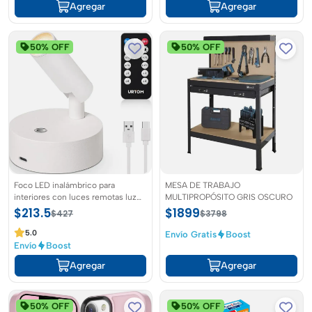
Agregar
Agregar
50% OFF
50% OFF
Foco LED inalámbrico para
MESA DE TRABAJO
interiores con luces remotas luz
MULTIPROPÓSITO GRIS OSCURO
de imagen regulable para
$213.5
$1899
$427
$3798
interiores y bateria recargable
5.0
Envío Gratis
Boost
Envío
Boost
Agregar
Agregar
50% OFF
50% OFF