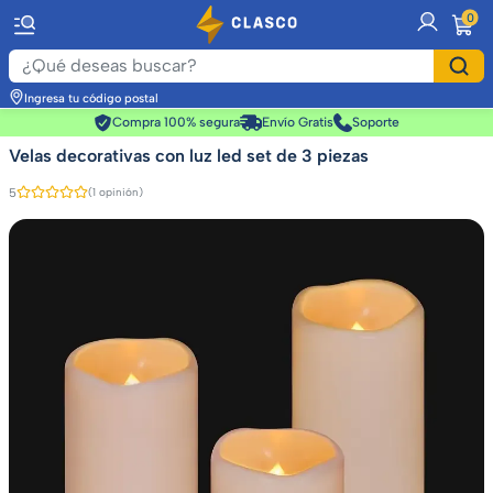
item
0
Ingresa tu código postal
Compra 100% segura
Envío Gratis
Soporte
Velas decorativas con luz led set de 3 piezas
5
(1 opinión)