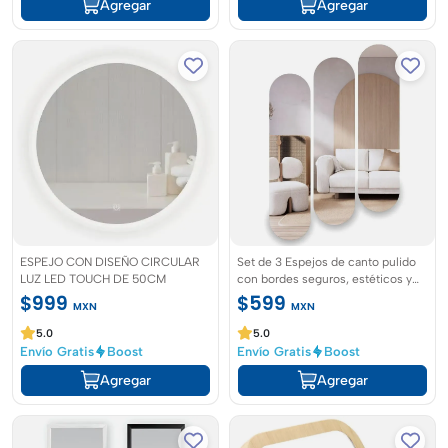
Agregar
Agregar
ESPEJO CON DISEÑO CIRCULAR
Set de 3 Espejos de canto pulido
LUZ LED TOUCH DE 50CM
con bordes seguros, estéticos y
sin filos cortantes
$999
$599
MXN
MXN
5.0
5.0
Envío Gratis
Boost
Envío Gratis
Boost
Agregar
Agregar