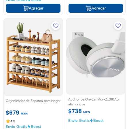
Agregar
Agregar
Audífonos On-Ear Mdr-Zx310Ap
Organizador de Zapatos para Hogar
alámbricos
$738
$679
MXN
MXN
Envío Gratis
Boost
4.5
Envío Gratis
Boost