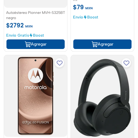
$79
MXN
Autoéstereo Pionner MVH-S325BT
Envío
Boost
negro
$2792
MXN
Envío Gratis
Boost
Agregar
Agregar