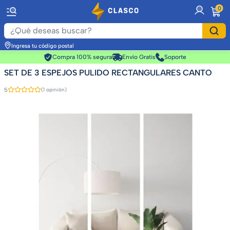
item
0
Ingresa tu código postal
Compra 100% segura
Envío Gratis
Soporte
SET DE 3 ESPEJOS PULIDO RECTANGULARES CANTO
5
(1 opinión)