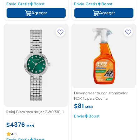
Envío Gratis
Boost
Envío Gratis
Boost
Agregar
Agregar
Desengrasante con atomizador
HDX 1L para Cocina
$81
MXN
Reloj Clara para mujer GW0930L1
Envío
Boost
$4376
MXN
4.0
Envío Gratis
Boost