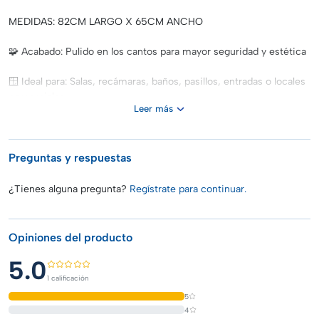
MEDIDAS: 82CM LARGO X 65CM ANCHO
🧩 Acabado: Pulido en los cantos para mayor seguridad y estética
🪟 Ideal para: Salas, recámaras, baños, pasillos, entradas o locales
comerciales
Leer más
💎 Estilo versátil: Se adapta a estilos modernos, nórdicos o
industriales
Preguntas y respuestas
🛠️ Fáciles de montar en diversas posiciones (vertical u
horizontal)
¿Tienes alguna pregunta?
Regístrate para continuar.
📦 El set incluye:
3 espejos rectangulares del mismo tamaño
Opiniones del producto
Cantos pulidos de alta calidad
5.0
1 calificación
Listos para colgar (requiere herrajes según superficie)
5
82CM LARGO X 65CM ANCHO
4