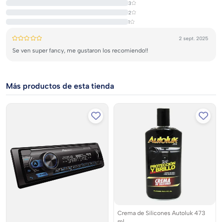
Set de 3 espejos de 4mm rectangulares
3
2
1
2 sept. 2025
Se ven super fancy, me gustaron los recomiendo!!
Más productos de esta tienda
Crema de Silicones Autoluk 473
ml