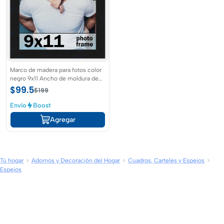
Marco de madera para fotos color
negro 9x11 Ancho de moldura de
0,75 pulgadas
$99.5
$199
Envío
Boost
Agregar
Tú hogar
Adornos y Decoración del Hogar
Cuadros, Carteles y Espejos
Espejos