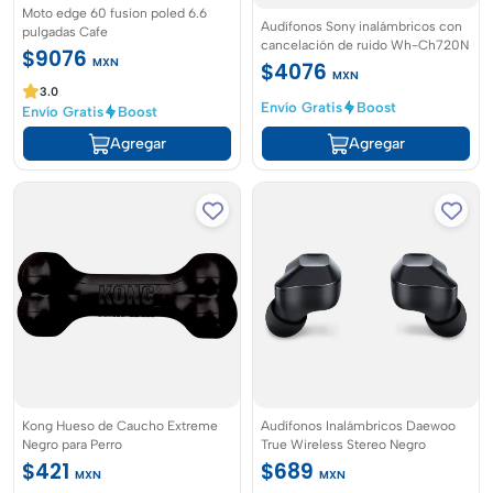
Moto edge 60 fusion poled 6.6
Audífonos Sony inalámbricos con
pulgadas Cafe
cancelación de ruido Wh-Ch720N
$9076
MXN
$4076
MXN
3.0
Envío Gratis
Boost
Envío Gratis
Boost
Agregar
Agregar
Kong Hueso de Caucho Extreme
Audífonos Inalámbricos Daewoo
Negro para Perro
True Wireless Stereo Negro
$421
$689
MXN
MXN